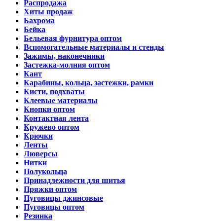
Распродажа
Хиты продаж
Бахрома
Бейка
Бельевая фурнитура оптом
Вспомогательные материалы и стенды
Зажимы, наконечники
Застежка-молния оптом
Кант
Карабины, кольца, застежки, рамки
Кисти, подхваты
Клеевые материалы
Кнопки оптом
Контактная лента
Кружево оптом
Крючки
Ленты
Люверсы
Нитки
Полукольца
Принадлежности для шитья
Пряжки оптом
Пуговицы джинсовые
Пуговицы оптом
Резинка