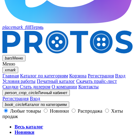
placemark_fill
Пермь
bars
Меню
Меню
xmark
Главная
Каталог по категориям
Корзина
Регистрация
Вход
Условия работы
Печатный каталог
Скачать прайс-лист
Скидки
Стать дилером
О компании
Контакты
person_crop_circle
Личный кабинет
Регистрация
Вход
book_circle
Каталог
по категориям
Любые товары
Новинки
Распродажа
Хиты
продаж
Весь каталог
Новинки