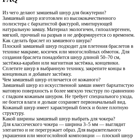
Из чего делают замшевый шнур для бижутерии?
Замшевый шнур изготовлен из высококачественного
полиэстера с бархатистой фактурой, имитирующей
натуральную замшу. Материал экологичен, гипоаллергенен,
мягкий, прочный на разрыв и не деформируется со временем.
Как сделать браслет из замшевого шнура?
Плоский замшевый шнур подходит для плетения браслетов в
технике макраме, косичек или многослойных обмоток. Для
создания браслета понадобится шнур длиной 50–70 см,
застёжка-карабин или магнитная застёжка, концевики.
Сплетите шнур в выбранную технику, закрепите концы в
концевиках и добавьте застёжку.
Чем замшевый шнур отличается от кожаного?
Замшевый шнур из искусственной замши имеет бархатистую
матовую поверхность и более мягкую текстуру по сравнению
с гладким кожаным шнуром. Не требует специального ухода,
не боится влаги и дольше сохраняет первоначальный вид.
Кожаный шнур имеет характерный блеск и более плотную
структуру.
Какой ширины замшевый шнур выбрать для чокера?
Для классического чокера — ширина 3–5 мм — выглядит
элегантно и не перегружает образ. Для выразительного
украшения или многослойной композиции — плоский шнур