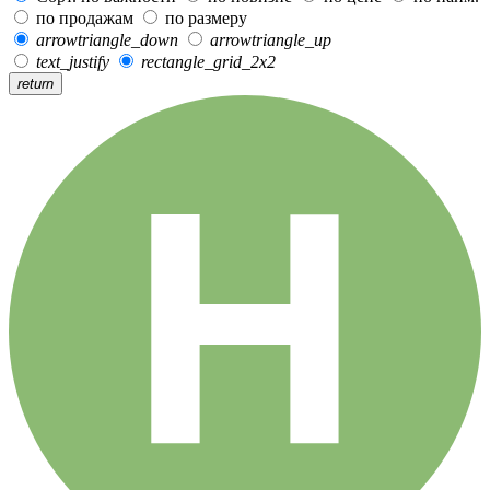
по продажам
по размеру
arrowtriangle_down
arrowtriangle_up
text_justify
rectangle_grid_2x2
return