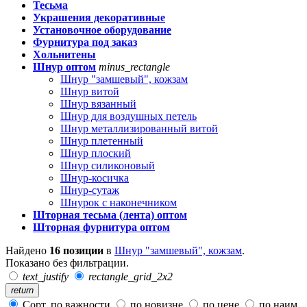
Тесьма
Украшения декоративные
Установочное оборудование
Фурнитура под заказ
Хольнитены
Шнур оптом
minus_rectangle
Шнур "замшевый", кожзам
Шнур витой
Шнур вязанный
Шнур для воздушных петель
Шнур металлизированный витой
Шнур плетенный
Шнур плоский
Шнур силиконовый
Шнур-косичка
Шнур-сутаж
Шнурок с наконечником
Шторная тесьма (лента) оптом
Шторная фурнитура оптом
Найдено
16 позиции
в
Шнур "замшевый", кожзам
.
Показано без фильтрации.
text_justify
rectangle_grid_2x2
return
Сорт. по важности
по новизне
по цене
по наим.