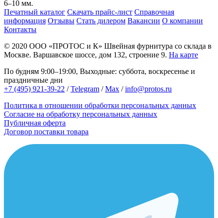
6–10 мм.
Печатный каталог
Скачать прайс-лист
Справочная
информация
Отзывы
Стать дилером
Вакансии
О компании
Контакты
© 2020
ООО «ПРОТОС и К»
Швейная фурнитура со склада в
Москве.
Варшавское шоссе, дом 132, строение 9.
На карте
По будням 9:00–19:00, Выходные: суббота, воскресенье и
праздничные дни
+7 (495) 921-39-22
/
Telegram
/
Max
/
info@protos.ru
Политика в отношении обработки персональных данных
Согласие на обработку персональных данных
Публичная оферта
Договор поставки товара