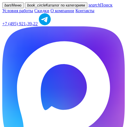
search
Поиск
bars
Меню
book_circle
Каталог
по категориям
Условия работы
Скидки
О компании
Контакты
+7 (495) 921-39-22