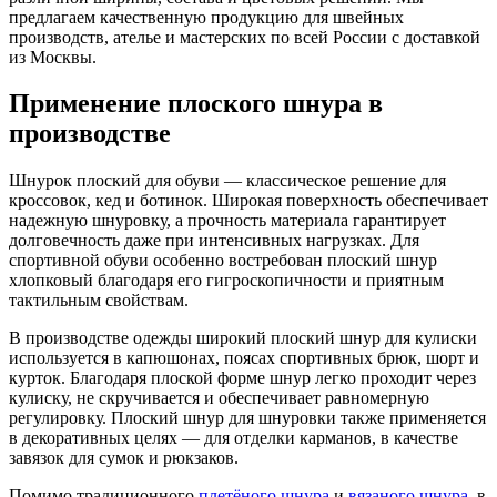
предлагаем качественную продукцию для швейных
производств, ателье и мастерских по всей России с доставкой
из Москвы.
Применение плоского шнура в
производстве
Шнурок плоский для обуви — классическое решение для
кроссовок, кед и ботинок. Широкая поверхность обеспечивает
надежную шнуровку, а прочность материала гарантирует
долговечность даже при интенсивных нагрузках. Для
спортивной обуви особенно востребован плоский шнур
хлопковый благодаря его гигроскопичности и приятным
тактильным свойствам.
В производстве одежды широкий плоский шнур для кулиски
используется в капюшонах, поясах спортивных брюк, шорт и
курток. Благодаря плоской форме шнур легко проходит через
кулиску, не скручивается и обеспечивает равномерную
регулировку. Плоский шнур для шнуровки также применяется
в декоративных целях — для отделки карманов, в качестве
завязок для сумок и рюкзаков.
Помимо традиционного
плетёного шнура
и
вязаного шнура
, в