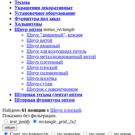
Тесьма
Украшения декоративные
Установочное оборудование
Фурнитура под заказ
Хольнитены
Шнур оптом
minus_rectangle
Шнур "замшевый", кожзам
Шнур витой
Шнур вязанный
Шнур для воздушных петель
Шнур металлизированный витой
Шнур плетенный
Шнур плоский
Шнур силиконовый
Шнур-косичка
Шнур-сутаж
Шнурок с наконечником
Шторная тесьма (лента) оптом
Шторная фурнитура оптом
Найдено
61 позиции
в
Шнур плоский
.
Показано без фильтрации.
text_justify
rectangle_grid_2x2
return
Сорт. по важности
по новизне
по цене
по наим.