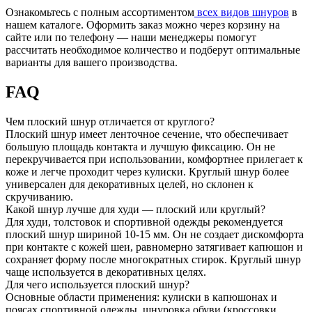
Ознакомьтесь с полным ассортиментом
всех видов шнуров
в
нашем каталоге. Оформить заказ можно через корзину на
сайте или по телефону — наши менеджеры помогут
рассчитать необходимое количество и подберут оптимальные
варианты для вашего производства.
FAQ
Чем плоский шнур отличается от круглого?
Плоский шнур имеет ленточное сечение, что обеспечивает
большую площадь контакта и лучшую фиксацию. Он не
перекручивается при использовании, комфортнее прилегает к
коже и легче проходит через кулиски. Круглый шнур более
универсален для декоративных целей, но склонен к
скручиванию.
Какой шнур лучше для худи — плоский или круглый?
Для худи, толстовок и спортивной одежды рекомендуется
плоский шнур шириной 10-15 мм. Он не создает дискомфорта
при контакте с кожей шеи, равномерно затягивает капюшон и
сохраняет форму после многократных стирок. Круглый шнур
чаще используется в декоративных целях.
Для чего используется плоский шнур?
Основные области применения: кулиски в капюшонах и
поясах спортивной одежды, шнуровка обуви (кроссовки,