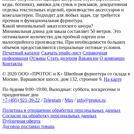
кеды, ботинки), завязки для сумок и рюкзаков, декоративная
отделка текстильных изделий, производство аксессуаров и
кожгалантереи. Подходит для любых задач, где требуется
прочная и функциональная фурнитура.
Какой минимальный заказ плоского шнура?
Минимальная длина для заказа составляет 50 метров. Это
оптимальное количество для пробной партии или
малосерийного производства. При необходимости больших
объемов предоставляются специальные оптовые условия.
Печатный каталог
Скачать прайс-лист
Справочная
информация
Отзывы
Стать дилером
Вакансии
О компании
Контакты
© 2020
ООО «ПРОТОС и К»
Швейная фурнитура со склада в
Москве.
Варшавское шоссе, дом 132, строение 9.
На карте
По будням 9:00–19:00, Выходные: суббота, воскресенье и
праздничные дни
+7 (495) 921-39-22
/
Telegram
/
Max
/
info@protos.ru
Политика в отношении обработки персональных данных
Согласие на обработку персональных данных
Публичная оферта
Договор поставки товара