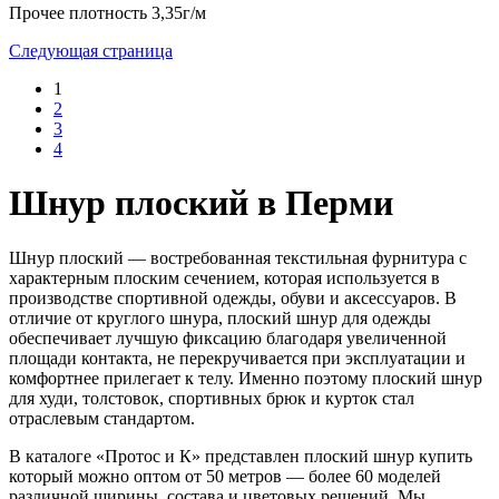
Прочее
плотность 3,35г/м
Следующая страница
1
2
3
4
Шнур плоский в Перми
Шнур плоский — востребованная текстильная фурнитура с
характерным плоским сечением, которая используется в
производстве спортивной одежды, обуви и аксессуаров. В
отличие от круглого шнура, плоский шнур для одежды
обеспечивает лучшую фиксацию благодаря увеличенной
площади контакта, не перекручивается при эксплуатации и
комфортнее прилегает к телу. Именно поэтому плоский шнур
для худи, толстовок, спортивных брюк и курток стал
отраслевым стандартом.
В каталоге «Протос и К» представлен плоский шнур купить
который можно оптом от 50 метров — более 60 моделей
различной ширины, состава и цветовых решений. Мы