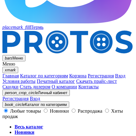
placemark_fill
Пермь
bars
Меню
Меню
xmark
Главная
Каталог по категориям
Корзина
Регистрация
Вход
Условия работы
Печатный каталог
Скачать прайс-лист
Скидки
Стать дилером
О компании
Контакты
person_crop_circle
Личный кабинет
Регистрация
Вход
book_circle
Каталог
по категориям
Любые товары
Новинки
Распродажа
Хиты
продаж
Весь каталог
Новинки