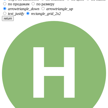
по продажам
по размеру
arrowtriangle_down
arrowtriangle_up
text_justify
rectangle_grid_2x2
return