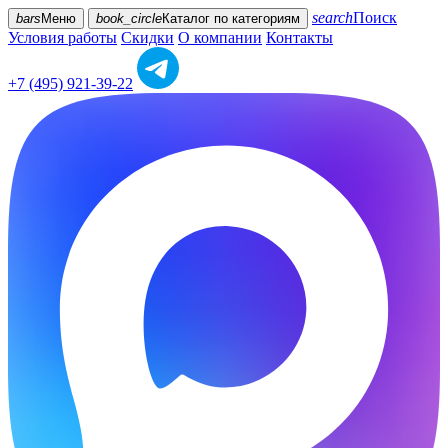
search
Поиск
bars
Меню
book_circle
Каталог
по категориям
Условия работы
Скидки
О компании
Контакты
+7 (495) 921-39-22