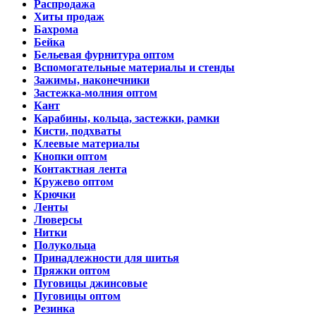
Распродажа
Хиты продаж
Бахрома
Бейка
Бельевая фурнитура оптом
Вспомогательные материалы и стенды
Зажимы, наконечники
Застежка-молния оптом
Кант
Карабины, кольца, застежки, рамки
Кисти, подхваты
Клеевые материалы
Кнопки оптом
Контактная лента
Кружево оптом
Крючки
Ленты
Люверсы
Нитки
Полукольца
Принадлежности для шитья
Пряжки оптом
Пуговицы джинсовые
Пуговицы оптом
Резинка