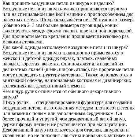
Как пришить воздушные петли из шнура к изделию?
Воздушные петли из шнура-рулика пришиваются вручную
или на специальной швейной машине с приспособлением для
навесных петель. Шнур складывается петлёй нужного размера
(обычно на 2–3 мм больше диаметра пуговицы), концы
фиксируются между слоями ткани в шве или под подкладкой.
Для прочности место крепления прошивается несколько раз
мелкими стежками.
Для какой одежды используют воздушные петли из шнура?
Воздушные петли из шнура традиционно применяются в
женской и детской одежде: блузах, платьях, свадебных
нарядах, корсетах, жакетах. Они подходят для изделий из
деликатных тканей (шёлк, шифон, атлас), где прорезные петли
могут повредить структуру материала. Также используются в
винтажной одежде, национальных костюмах и дизайнерских
коллекциях как декоративный элемент.
Чем шнур-рулик отличается от обычного декоративного
шнура?
Шнур-рулик — специализированная фурнитура для создания
воздушных петель, изготовленная методом плотного плетения
или вязания с полым или заполненным сердечником. Он
более прочный и упругий, чем декоративный витой шнур,
держит форму петли и не растягивается при эксплуатации.
Декоративный шнур используется для отделки, шнуровки и
украшения, но не подходит для функциональных застёжек из-