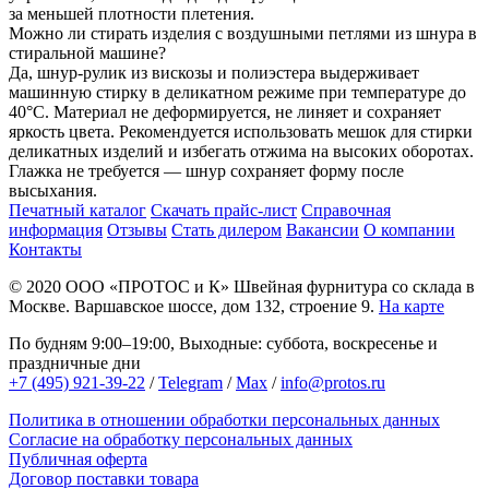
за меньшей плотности плетения.
Можно ли стирать изделия с воздушными петлями из шнура в
стиральной машине?
Да, шнур-рулик из вискозы и полиэстера выдерживает
машинную стирку в деликатном режиме при температуре до
40°C. Материал не деформируется, не линяет и сохраняет
яркость цвета. Рекомендуется использовать мешок для стирки
деликатных изделий и избегать отжима на высоких оборотах.
Глажка не требуется — шнур сохраняет форму после
высыхания.
Печатный каталог
Скачать прайс-лист
Справочная
информация
Отзывы
Стать дилером
Вакансии
О компании
Контакты
© 2020
ООО «ПРОТОС и К»
Швейная фурнитура со склада в
Москве.
Варшавское шоссе, дом 132, строение 9.
На карте
По будням 9:00–19:00, Выходные: суббота, воскресенье и
праздничные дни
+7 (495) 921-39-22
/
Telegram
/
Max
/
info@protos.ru
Политика в отношении обработки персональных данных
Согласие на обработку персональных данных
Публичная оферта
Договор поставки товара