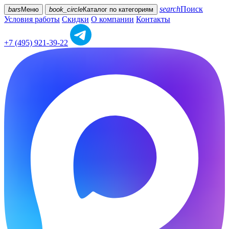
search
Поиск
bars
Меню
book_circle
Каталог
по категориям
Условия работы
Скидки
О компании
Контакты
+7 (495) 921-39-22