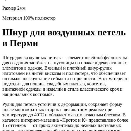
Размер
2мм
Материал
100% полиэстер
Шнур для воздушных петель
в Перми
Шнур для воздушных петель — элемент швейной фурнитуры
для создания застёжек на пуговицы на ножке и декоративных
элементов в одежде. Вязаный и плетёный шнур-рулик
изготовлен из нитей вискозы и полиэстера, что обеспечивает
оптимальное сочетание гибкости и прочности. Этот материал
подходит для пошива свадебных платьев, корсетов,
винтажной одежды и изделий в стиле классического кроя и
национальных костюмов.
Рулик для петель устойчив к деформации, сохраняет форму
после многократных стирок в деликатном режиме при
температуре до 40°C и обладает мягким атласным блеском. В
каталоге интернет-магазина «Протос и К» представлено более
15 оттенков — от ярких акцентных до нежных пастельных
тонов, что позволяет подобрать шнур под цветовую гамму