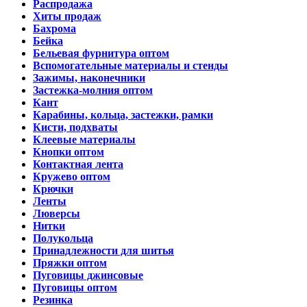
Распродажа
Хиты продаж
Бахрома
Бейка
Бельевая фурнитура оптом
Вспомогательные материалы и стенды
Зажимы, наконечники
Застежка-молния оптом
Кант
Карабины, кольца, застежки, рамки
Кисти, подхваты
Клеевые материалы
Кнопки оптом
Контактная лента
Кружево оптом
Крючки
Ленты
Люверсы
Нитки
Полукольца
Принадлежности для шитья
Пряжки оптом
Пуговицы джинсовые
Пуговицы оптом
Резинка