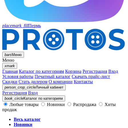
placemark_fill
Пермь
bars
Меню
Меню
xmark
Главная
Каталог по категориям
Корзина
Регистрация
Вход
Условия работы
Печатный каталог
Скачать прайс-лист
Скидки
Стать дилером
О компании
Контакты
person_crop_circle
Личный кабинет
Регистрация
Вход
book_circle
Каталог
по категориям
Любые товары
Новинки
Распродажа
Хиты
продаж
Весь каталог
Новинки