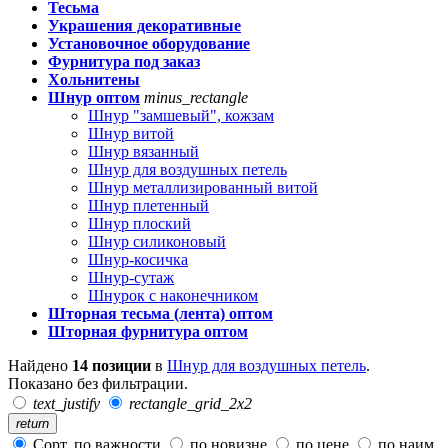
Тесьма
Украшения декоративные
Установочное оборудование
Фурнитура под заказ
Хольнитены
Шнур оптом
minus_rectangle
Шнур "замшевый", кожзам
Шнур витой
Шнур вязанный
Шнур для воздушных петель
Шнур металлизированный витой
Шнур плетенный
Шнур плоский
Шнур силиконовый
Шнур-косичка
Шнур-сутаж
Шнурок с наконечником
Шторная тесьма (лента) оптом
Шторная фурнитура оптом
Найдено
14 позиции
в
Шнур для воздушных петель
.
Показано без фильтрации.
text_justify
rectangle_grid_2x2
return
Сорт. по важности
по новизне
по цене
по наим.