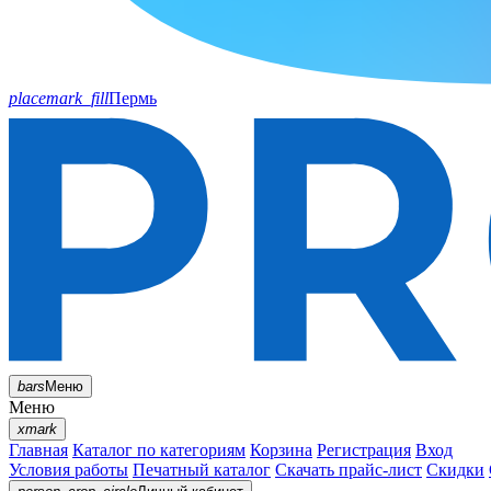
placemark_fill
Пермь
bars
Меню
Меню
xmark
Главная
Каталог по категориям
Корзина
Регистрация
Вход
Условия работы
Печатный каталог
Скачать прайс-лист
Скидки