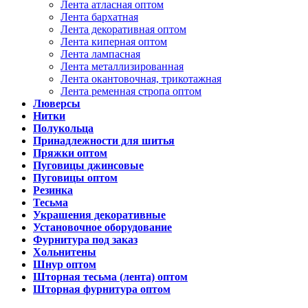
Лента атласная оптом
Лента бархатная
Лента декоративная оптом
Лента киперная оптом
Лента лампасная
Лента металлизированная
Лента окантовочная, трикотажная
Лента ременная стропа оптом
Люверсы
Нитки
Полукольца
Принадлежности для шитья
Пряжки оптом
Пуговицы джинсовые
Пуговицы оптом
Резинка
Тесьма
Украшения декоративные
Установочное оборудование
Фурнитура под заказ
Хольнитены
Шнур оптом
Шторная тесьма (лента) оптом
Шторная фурнитура оптом