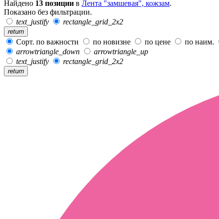
Найдено
13 позиции
в
Лента "замшевая", кожзам
.
Показано без фильтрации.
text_justify
rectangle_grid_2x2
return
Сорт. по важности
по новизне
по цене
по наим.
arrowtriangle_down
arrowtriangle_up
text_justify
rectangle_grid_2x2
return