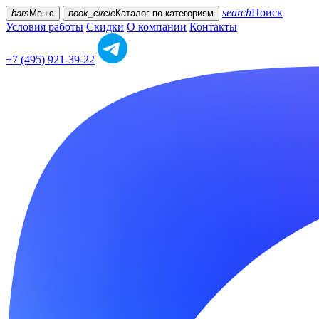
search
Поиск
bars
Меню
book_circle
Каталог
по категориям
Условия работы
Скидки
О компании
Контакты
+7 (495) 921-39-22