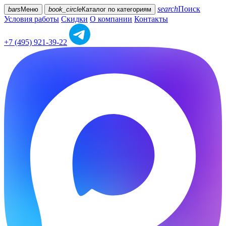
search
Поиск
bars
Меню
book_circle
Каталог
по категориям
Условия работы
Скидки
О компании
Контакты
+7 (495) 921-39-22