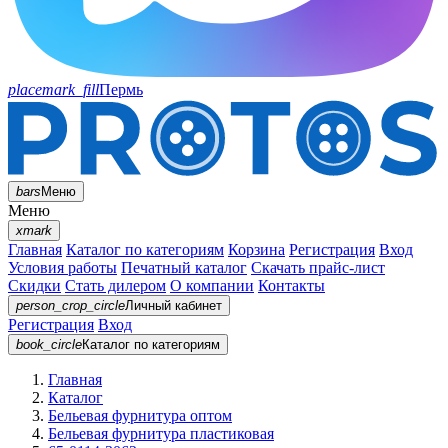
placemark_fill
Пермь
bars
Меню
Меню
xmark
Главная
Каталог по категориям
Корзина
Регистрация
Вход
Условия работы
Печатный каталог
Скачать прайс-лист
Скидки
Стать дилером
О компании
Контакты
person_crop_circle
Личный кабинет
Регистрация
Вход
book_circle
Каталог
по категориям
Главная
Каталог
Бельевая фурнитура оптом
Бельевая фурнитура пластиковая