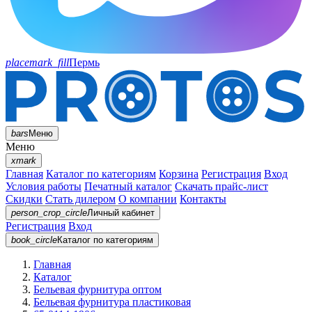
placemark_fill
Пермь
bars
Меню
Меню
xmark
Главная
Каталог по категориям
Корзина
Регистрация
Вход
Условия работы
Печатный каталог
Скачать прайс-лист
Скидки
Стать дилером
О компании
Контакты
person_crop_circle
Личный кабинет
Регистрация
Вход
book_circle
Каталог
по категориям
Главная
Каталог
Бельевая фурнитура оптом
Бельевая фурнитура пластиковая