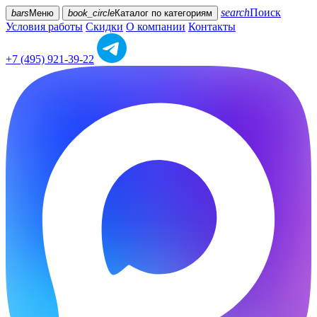
search
Поиск
bars
Меню
book_circle
Каталог
по категориям
Условия работы
Скидки
О компании
Контакты
+7 (495) 921-39-22