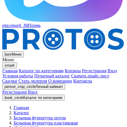
placemark_fill
Пермь
bars
Меню
Меню
xmark
Главная
Каталог по категориям
Корзина
Регистрация
Вход
Условия работы
Печатный каталог
Скачать прайс-лист
Скидки
Стать дилером
О компании
Контакты
person_crop_circle
Личный кабинет
Регистрация
Вход
book_circle
Каталог
по категориям
Главная
Каталог
Бельевая фурнитура оптом
Бельевая фурнитура пластиковая