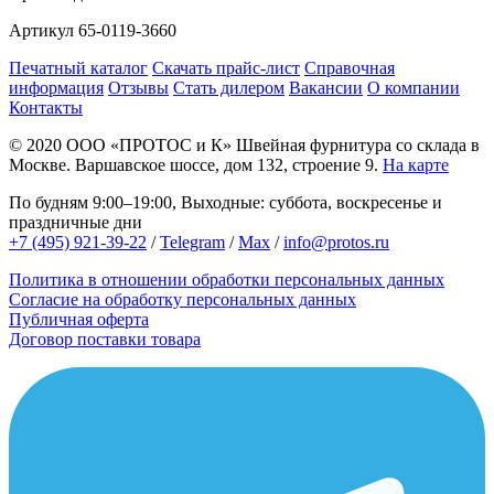
Артикул
65-0119-3660
Печатный каталог
Скачать прайс-лист
Справочная
информация
Отзывы
Стать дилером
Вакансии
О компании
Контакты
© 2020
ООО «ПРОТОС и К»
Швейная фурнитура со склада в
Москве.
Варшавское шоссе, дом 132, строение 9.
На карте
По будням 9:00–19:00, Выходные: суббота, воскресенье и
праздничные дни
+7 (495) 921-39-22
/
Telegram
/
Max
/
info@protos.ru
Политика в отношении обработки персональных данных
Согласие на обработку персональных данных
Публичная оферта
Договор поставки товара