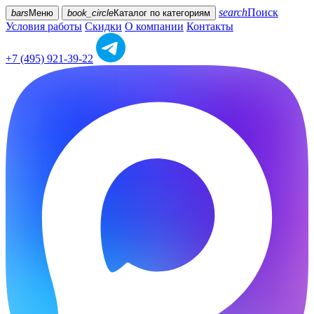
search
Поиск
bars
Меню
book_circle
Каталог
по категориям
Условия работы
Скидки
О компании
Контакты
+7 (495) 921-39-22