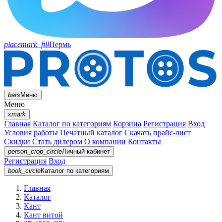
placemark_fill
Пермь
bars
Меню
Меню
xmark
Главная
Каталог по категориям
Корзина
Регистрация
Вход
Условия работы
Печатный каталог
Скачать прайс-лист
Скидки
Стать дилером
О компании
Контакты
person_crop_circle
Личный кабинет
Регистрация
Вход
book_circle
Каталог
по категориям
Главная
Каталог
Кант
Кант витой