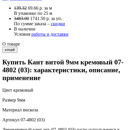
139.32
69.66
р.
за м
В упаковке по
25 м
3483.00
1741.50 р. за уп.
По сумме заказа –
скидки
В наличии
Условия
работы и доставки
О товаре
xmark
Купить Кант витой 9мм кремовый 07-
4802 (03): характеристики, описание,
применение
Цвет
кремовый
Размер
9мм
Материал
вискоза
Артикул
07-4802 (03)
Декоративный кант арт. 07-4802 (03) часто используются в