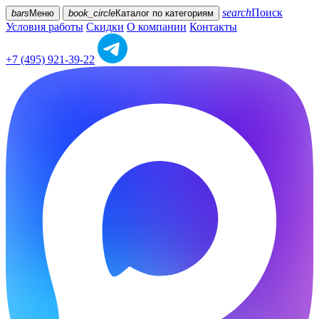
search
Поиск
bars
Меню
book_circle
Каталог
по категориям
Условия работы
Скидки
О компании
Контакты
+7 (495) 921-39-22