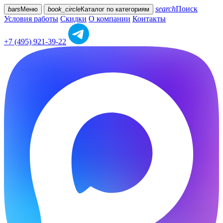
search
Поиск
bars
Меню
book_circle
Каталог
по категориям
Условия работы
Скидки
О компании
Контакты
+7 (495) 921-39-22