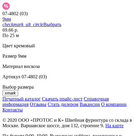
07-4802 (03)
9мм
checkmark_alt_circle
Выбрать
69.66 р.
По 25 м
Цвет
кремовый
Размер
9мм
Материал
вискоза
Артикул
07-4802 (03)
Выбор размера
xmark
Печатный каталог
Скачать прайс-лист
Справочная
информация
Отзывы
Стать дилером
Вакансии
О компании
Контакты
© 2020
ООО «ПРОТОС и К»
Швейная фурнитура со склада в
Москве.
Варшавское шоссе, дом 132, строение 9.
На карте
По будням 9:00–19:00, Выходные: суббота, воскресенье и