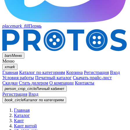
placemark_fill
Пермь
bars
Меню
Меню
xmark
Главная
Каталог по категориям
Корзина
Регистрация
Вход
Условия работы
Печатный каталог
Скачать прайс-лист
Скидки
Стать дилером
О компании
Контакты
person_crop_circle
Личный кабинет
Регистрация
Вход
book_circle
Каталог
по категориям
Главная
Каталог
Кант
Кант витой