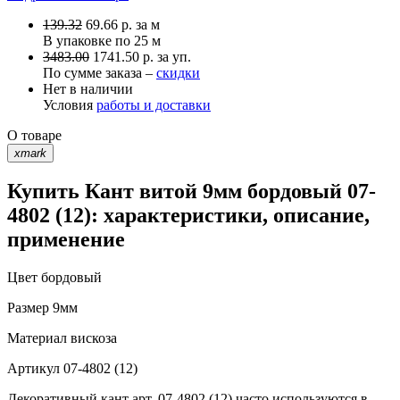
139.32
69.66
р.
за м
В упаковке по
25 м
3483.00
1741.50 р. за уп.
По сумме заказа –
скидки
Нет в наличии
Условия
работы и доставки
О товаре
xmark
Купить Кант витой 9мм бордовый 07-
4802 (12): характеристики, описание,
применение
Цвет
бордовый
Размер
9мм
Материал
вискоза
Артикул
07-4802 (12)
Декоративный кант арт. 07-4802 (12) часто используются в