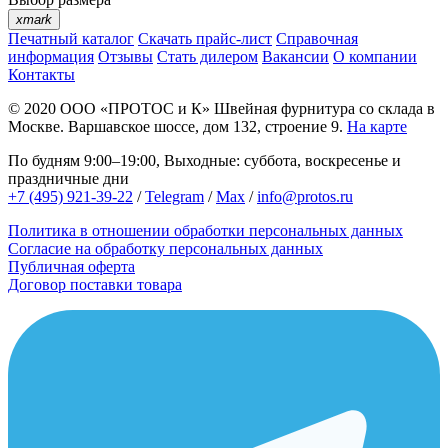
xmark
Печатный каталог
Скачать прайс-лист
Справочная
информация
Отзывы
Стать дилером
Вакансии
О компании
Контакты
© 2020
ООО «ПРОТОС и К»
Швейная фурнитура со склада в
Москве.
Варшавское шоссе, дом 132, строение 9.
На карте
По будням 9:00–19:00, Выходные: суббота, воскресенье и
праздничные дни
+7 (495) 921-39-22
/
Telegram
/
Max
/
info@protos.ru
Политика в отношении обработки персональных данных
Согласие на обработку персональных данных
Публичная оферта
Договор поставки товара