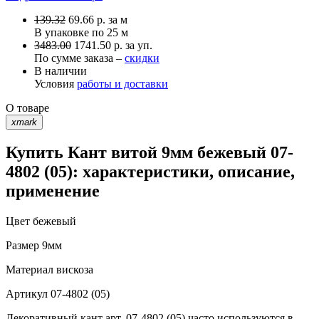
139.32
69.66
р.
за м
В упаковке по
25 м
3483.00
1741.50 р. за уп.
По сумме заказа –
скидки
В наличии
Условия
работы и доставки
О товаре
xmark
Купить Кант витой 9мм бежевый 07-
4802 (05): характеристики, описание,
применение
Цвет
бежевый
Размер
9мм
Материал
вискоза
Артикул
07-4802 (05)
Декоративный кант арт. 07-4802 (05) часто используются в