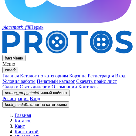
placemark_fill
Пермь
bars
Меню
Меню
xmark
Главная
Каталог по категориям
Корзина
Регистрация
Вход
Условия работы
Печатный каталог
Скачать прайс-лист
Скидки
Стать дилером
О компании
Контакты
person_crop_circle
Личный кабинет
Регистрация
Вход
book_circle
Каталог
по категориям
Главная
Каталог
Кант
Кант витой