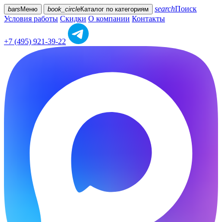
search
Поиск
bars
Меню
book_circle
Каталог
по категориям
Условия работы
Скидки
О компании
Контакты
+7 (495) 921-39-22