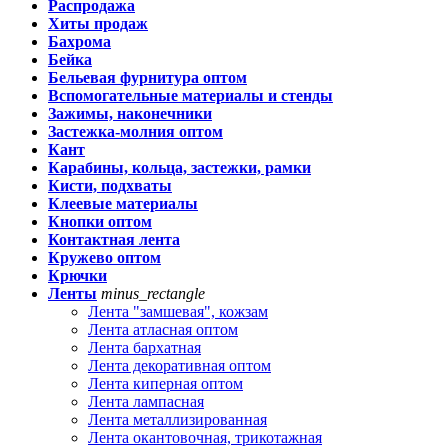
Распродажа
Хиты продаж
Бахрома
Бейка
Бельевая фурнитура оптом
Вспомогательные материалы и стенды
Зажимы, наконечники
Застежка-молния оптом
Кант
Карабины, кольца, застежки, рамки
Кисти, подхваты
Клеевые материалы
Кнопки оптом
Контактная лента
Кружево оптом
Крючки
Ленты
minus_rectangle
Лента "замшевая", кожзам
Лента атласная оптом
Лента бархатная
Лента декоративная оптом
Лента киперная оптом
Лента лампасная
Лента металлизированная
Лента окантовочная, трикотажная