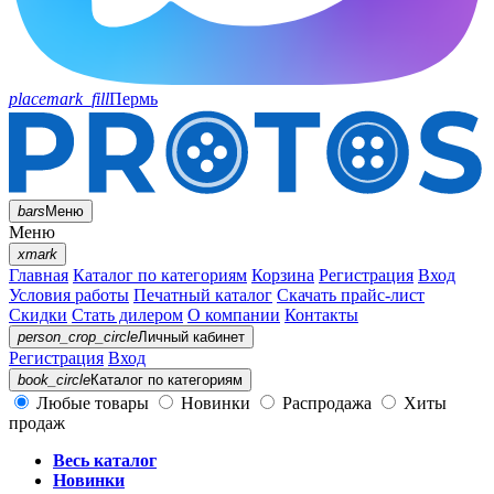
placemark_fill
Пермь
bars
Меню
Меню
xmark
Главная
Каталог по категориям
Корзина
Регистрация
Вход
Условия работы
Печатный каталог
Скачать прайс-лист
Скидки
Стать дилером
О компании
Контакты
person_crop_circle
Личный кабинет
Регистрация
Вход
book_circle
Каталог
по категориям
Любые товары
Новинки
Распродажа
Хиты
продаж
Весь каталог
Новинки