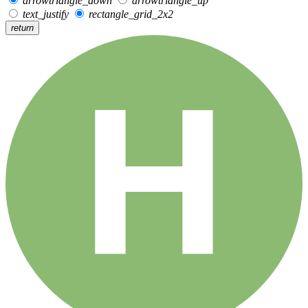
arrowtriangle_down
arrowtriangle_up
text_justify
rectangle_grid_2x2
return