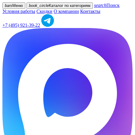
search
Поиск
bars
Меню
book_circle
Каталог
по категориям
Условия работы
Скидки
О компании
Контакты
+7 (495) 921-39-22