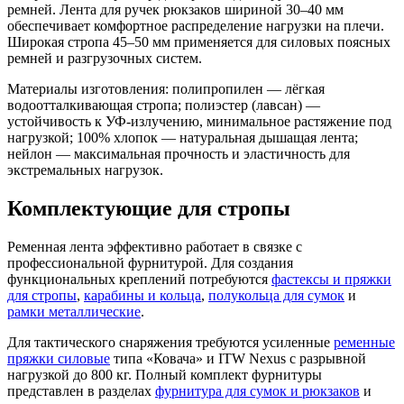
ремней. Лента для ручек рюкзаков шириной 30–40 мм
обеспечивает комфортное распределение нагрузки на плечи.
Широкая стропа 45–50 мм применяется для силовых поясных
ремней и разгрузочных систем.
Материалы изготовления: полипропилен — лёгкая
водоотталкивающая стропа; полиэстер (лавсан) —
устойчивость к УФ-излучению, минимальное растяжение под
нагрузкой; 100% хлопок — натуральная дышащая лента;
нейлон — максимальная прочность и эластичность для
экстремальных нагрузок.
Комплектующие для стропы
Ременная лента эффективно работает в связке с
профессиональной фурнитурой. Для создания
функциональных креплений потребуются
фастексы и пряжки
для стропы
,
карабины и кольца
,
полукольца для сумок
и
рамки металлические
.
Для тактического снаряжения требуются усиленные
ременные
пряжки силовые
типа «Ковача» и ITW Nexus с разрывной
нагрузкой до 800 кг. Полный комплект фурнитуры
представлен в разделах
фурнитура для сумок и рюкзаков
и