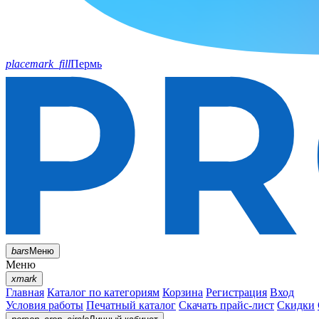
placemark_fill
Пермь
bars
Меню
Меню
xmark
Главная
Каталог по категориям
Корзина
Регистрация
Вход
Условия работы
Печатный каталог
Скачать прайс-лист
Скидки