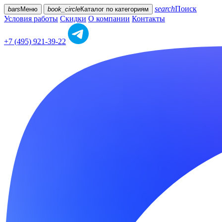
search
Поиск
bars
Меню
book_circle
Каталог
по категориям
Условия работы
Скидки
О компании
Контакты
+7 (495) 921-39-22