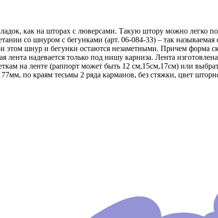
складок, как на шторах с люверсами. Такую штору можно легко
ании со шнуром с бегунками (арт. 06-084-33) – так называемая с
ри этом шнур и бегунки остаются незаметными. Причем форма ск
я лента надевается только под нишу карниза. Лента изготовлен
ткам на ленте (раппорт может быть 12 см,15см,17см) или выбра
мм, по краям тесьмы 2 ряда карманов, без стяжки, цвет шторн