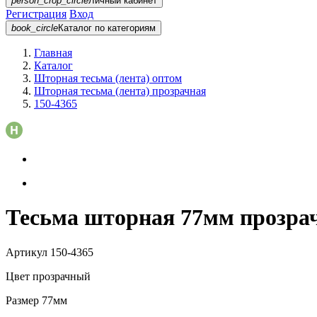
person_crop_circle
Личный кабинет
Регистрация
Вход
book_circle
Каталог
по категориям
Главная
Каталог
Шторная тесьма (лента) оптом
Шторная тесьма (лента) прозрачная
150-4365
Тесьма шторная 77мм прозра
Артикул
150-4365
Цвет
прозрачный
Размер
77мм