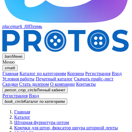
placemark_fill
Пермь
bars
Меню
Меню
xmark
Главная
Каталог по категориям
Корзина
Регистрация
Вход
Условия работы
Печатный каталог
Скачать прайс-лист
Скидки
Стать дилером
О компании
Контакты
person_crop_circle
Личный кабинет
Регистрация
Вход
book_circle
Каталог
по категориям
Главная
Каталог
Шторная фурнитура оптом
Крючки для штор, фиксатор шнура шторной ленты