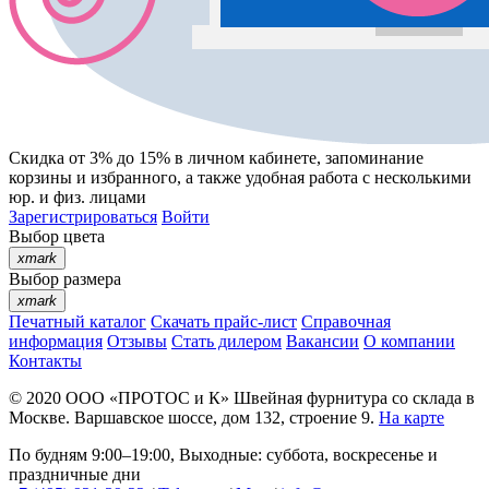
Скидка от 3% до 15%
в личном кабинете, запоминание
корзины
и
избранного
, а также удобная работа с несколькими
юр. и физ. лицами
Зарегистрироваться
Войти
Выбор цвета
xmark
Выбор размера
xmark
Печатный каталог
Скачать прайс-лист
Справочная
информация
Отзывы
Стать дилером
Вакансии
О компании
Контакты
© 2020
ООО «ПРОТОС и К»
Швейная фурнитура со склада в
Москве.
Варшавское шоссе, дом 132, строение 9.
На карте
По будням 9:00–19:00, Выходные: суббота, воскресенье и
праздничные дни