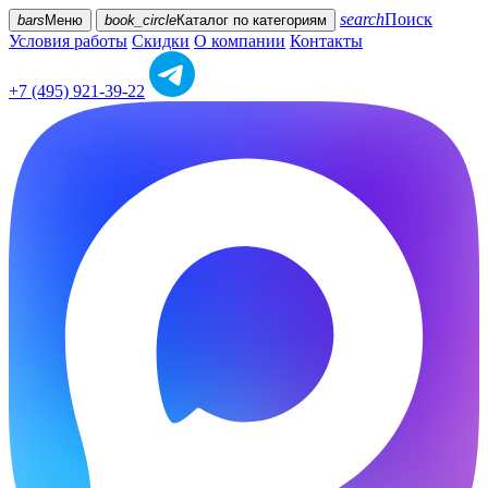
search
Поиск
bars
Меню
book_circle
Каталог
по категориям
Условия работы
Скидки
О компании
Контакты
+7 (495) 921-39-22