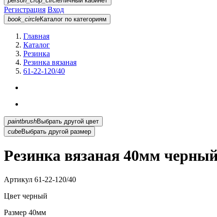
person_crop_circle
Личный кабинет
Регистрация
Вход
book_circle
Каталог
по категориям
Главная
Каталог
Резинка
Резинка вязаная
61-22-120/40
paintbrush
Выбрать другой цвет
cube
Выбрать другой размер
Резинка вязаная 40мм черный 
Артикул
61-22-120/40
Цвет
черный
Размер
40мм