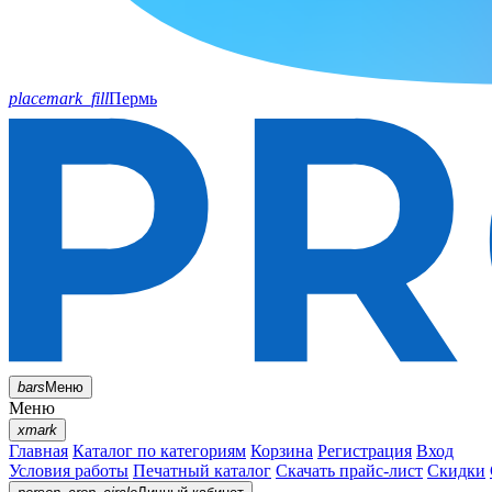
placemark_fill
Пермь
bars
Меню
Меню
xmark
Главная
Каталог по категориям
Корзина
Регистрация
Вход
Условия работы
Печатный каталог
Скачать прайс-лист
Скидки