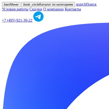
search
Поиск
bars
Меню
book_circle
Каталог
по категориям
Условия работы
Скидки
О компании
Контакты
+7 (495) 921-39-22