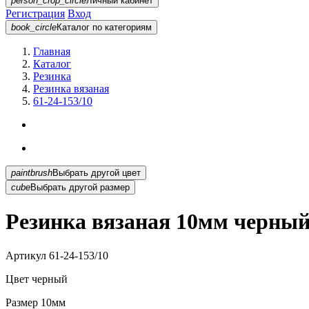
person_crop_circle
Личный кабинет
Регистрация
Вход
book_circle
Каталог
по категориям
Главная
Каталог
Резинка
Резинка вязаная
61-24-153/10
paintbrush
Выбрать другой цвет
cube
Выбрать другой размер
Резинка вязаная 10мм черный 
Артикул
61-24-153/10
Цвет
черный
Размер
10мм