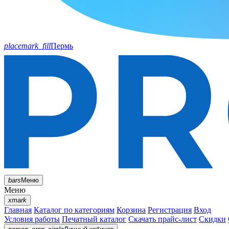
placemark_fill
Пермь
bars
Меню
Меню
xmark
Главная
Каталог по категориям
Корзина
Регистрация
Вход
Условия работы
Печатный каталог
Скачать прайс-лист
Скидки