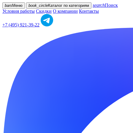
search
Поиск
bars
Меню
book_circle
Каталог
по категориям
Условия работы
Скидки
О компании
Контакты
+7 (495) 921-39-22