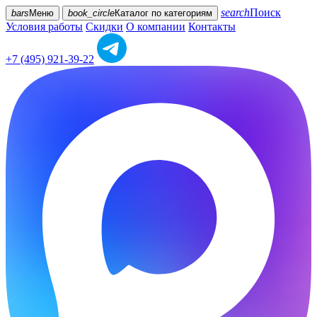
search
Поиск
bars
Меню
book_circle
Каталог
по категориям
Условия работы
Скидки
О компании
Контакты
+7 (495) 921-39-22