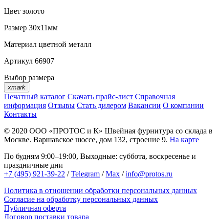
Цвет
золото
Размер
30х11мм
Материал
цветной металл
Артикул
66907
Выбор размера
xmark
Печатный каталог
Скачать прайс-лист
Справочная
информация
Отзывы
Стать дилером
Вакансии
О компании
Контакты
© 2020
ООО «ПРОТОС и К»
Швейная фурнитура со склада в
Москве.
Варшавское шоссе, дом 132, строение 9.
На карте
По будням 9:00–19:00, Выходные: суббота, воскресенье и
праздничные дни
+7 (495) 921-39-22
/
Telegram
/
Max
/
info@protos.ru
Политика в отношении обработки персональных данных
Согласие на обработку персональных данных
Публичная оферта
Договор поставки товара