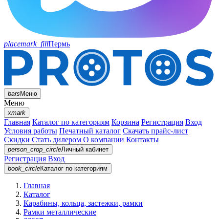
placemark_fill
Пермь
bars
Меню
Меню
xmark
Главная
Каталог по категориям
Корзина
Регистрация
Вход
Условия работы
Печатный каталог
Скачать прайс-лист
Скидки
Стать дилером
О компании
Контакты
person_crop_circle
Личный кабинет
Регистрация
Вход
book_circle
Каталог
по категориям
Главная
Каталог
Карабины, кольца, застежки, рамки
Рамки металлические