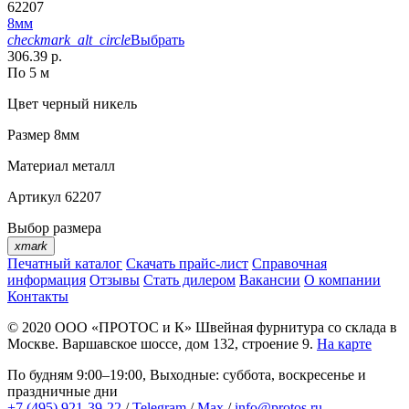
62207
8мм
checkmark_alt_circle
Выбрать
306.39 р.
По 5 м
Цвет
черный никель
Размер
8мм
Материал
металл
Артикул
62207
Выбор размера
xmark
Печатный каталог
Скачать прайс-лист
Справочная
информация
Отзывы
Стать дилером
Вакансии
О компании
Контакты
© 2020
ООО «ПРОТОС и К»
Швейная фурнитура со склада в
Москве.
Варшавское шоссе, дом 132, строение 9.
На карте
По будням 9:00–19:00, Выходные: суббота, воскресенье и
праздничные дни
+7 (495) 921-39-22
/
Telegram
/
Max
/
info@protos.ru