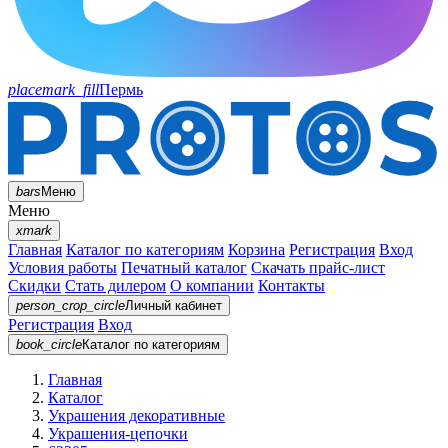
placemark_fill
Пермь
bars
Меню
Меню
xmark
Главная
Каталог по категориям
Корзина
Регистрация
Вход
Условия работы
Печатный каталог
Скачать прайс-лист
Скидки
Стать дилером
О компании
Контакты
person_crop_circle
Личный кабинет
Регистрация
Вход
book_circle
Каталог
по категориям
Главная
Каталог
Украшения декоративные
Украшения-цепочки