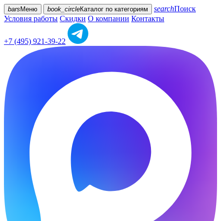
search
Поиск
bars
Меню
book_circle
Каталог
по категориям
Условия работы
Скидки
О компании
Контакты
+7 (495) 921-39-22