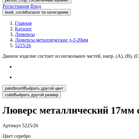
person_crop_circle
Личный кабинет
Регистрация
Вход
book_circle
Каталог
по категориям
Главная
Каталог
Люверсы
Люверсы металлические д-3-20мм
5225/26
Данное изделие состоит из нескольких частей, напр. (А), (B), (С
paintbrush
Выбрать другой цвет
cube
Выбрать другой размер
Люверс металлический 17мм с
Артикул
5225/26
Цвет
серебро