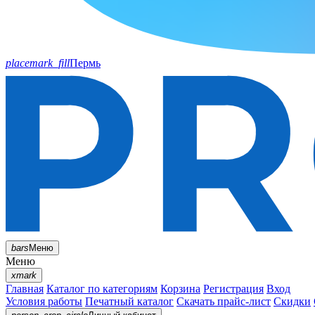
placemark_fill
Пермь
bars
Меню
Меню
xmark
Главная
Каталог по категориям
Корзина
Регистрация
Вход
Условия работы
Печатный каталог
Скачать прайс-лист
Скидки