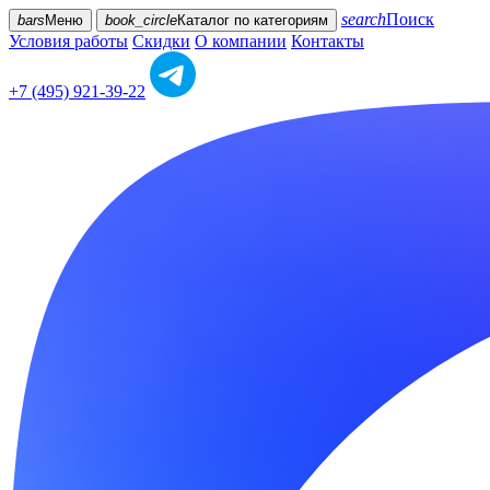
search
Поиск
bars
Меню
book_circle
Каталог
по категориям
Условия работы
Скидки
О компании
Контакты
+7 (495) 921-39-22