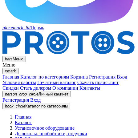
placemark_fill
Пермь
bars
Меню
Меню
xmark
Главная
Каталог по категориям
Корзина
Регистрация
Вход
Условия работы
Печатный каталог
Скачать прайс-лист
Скидки
Стать дилером
О компании
Контакты
person_crop_circle
Личный кабинет
Регистрация
Вход
book_circle
Каталог
по категориям
Главная
Каталог
Установочное оборудование
Дыроколы, пробойники, подушки