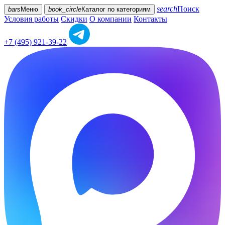
search
Поиск
bars
Меню
book_circle
Каталог
по категориям
Условия работы
Скидки
О компании
Контакты
+7 (495) 921-39-22