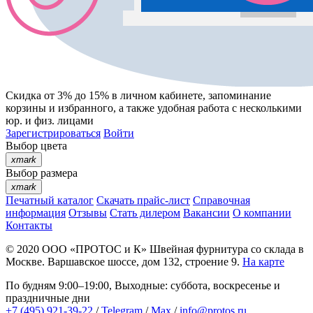
Скидка от 3% до 15%
в личном кабинете, запоминание
корзины
и
избранного
, а также удобная работа с несколькими
юр. и физ. лицами
Зарегистрироваться
Войти
Выбор цвета
xmark
Выбор размера
xmark
Печатный каталог
Скачать прайс-лист
Справочная
информация
Отзывы
Стать дилером
Вакансии
О компании
Контакты
© 2020
ООО «ПРОТОС и К»
Швейная фурнитура со склада в
Москве.
Варшавское шоссе, дом 132, строение 9.
На карте
По будням 9:00–19:00, Выходные: суббота, воскресенье и
праздничные дни
+7 (495) 921-39-22
/
Telegram
/
Max
/
info@protos.ru