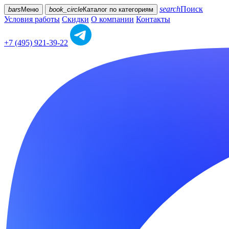
search
Поиск
bars
Меню
book_circle
Каталог
по категориям
Условия работы
Скидки
О компании
Контакты
+7 (495) 921-39-22