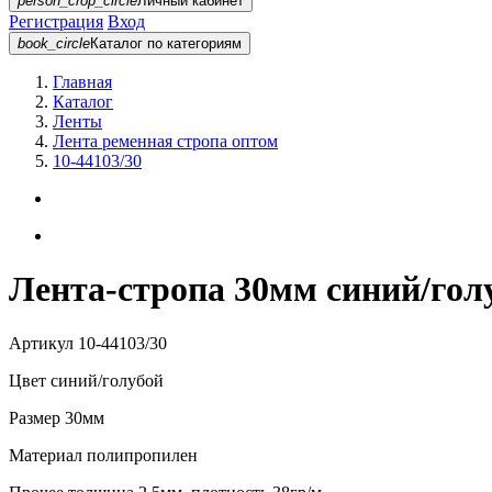
person_crop_circle
Личный кабинет
Регистрация
Вход
book_circle
Каталог
по категориям
Главная
Каталог
Ленты
Лента ременная стропа оптом
10-44103/30
Лента-стропа 30мм синий/голу
Артикул
10-44103/30
Цвет
синий/голубой
Размер
30мм
Материал
полипропилен