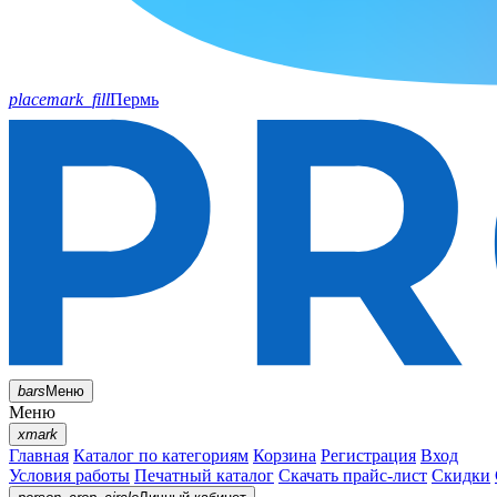
placemark_fill
Пермь
bars
Меню
Меню
xmark
Главная
Каталог по категориям
Корзина
Регистрация
Вход
Условия работы
Печатный каталог
Скачать прайс-лист
Скидки