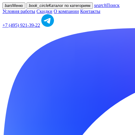
search
Поиск
bars
Меню
book_circle
Каталог
по категориям
Условия работы
Скидки
О компании
Контакты
+7 (495) 921-39-22