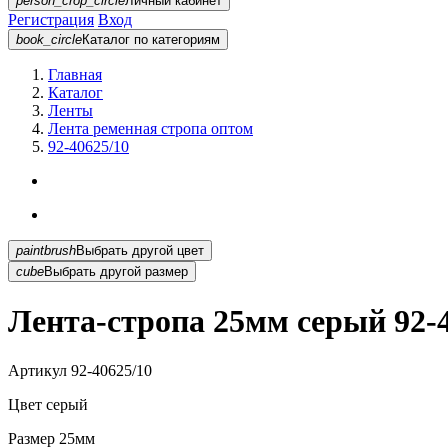
person_crop_circle
Личный кабинет
Регистрация
Вход
book_circle
Каталог
по категориям
Главная
Каталог
Ленты
Лента ременная стропа оптом
92-40625/10
paintbrush
Выбрать другой цвет
cube
Выбрать другой размер
Лента-стропа 25мм серый 92-4
Артикул
92-40625/10
Цвет
серый
Размер
25мм