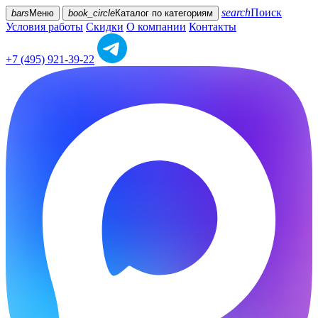
search
Поиск
bars
Меню
book_circle
Каталог
по категориям
Условия работы
Скидки
О компании
Контакты
+7 (495) 921-39-22