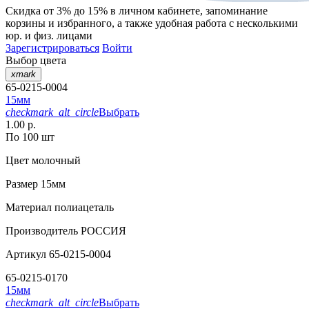
Скидка от 3% до 15%
в личном кабинете, запоминание
корзины
и
избранного
, а также удобная работа с несколькими
юр. и физ. лицами
Зарегистрироваться
Войти
Выбор цвета
xmark
65-0215-0004
15мм
checkmark_alt_circle
Выбрать
1.00 р.
По 100 шт
Цвет
молочный
Размер
15мм
Материал
полиацеталь
Производитель
РОССИЯ
Артикул
65-0215-0004
65-0215-0170
15мм
checkmark_alt_circle
Выбрать