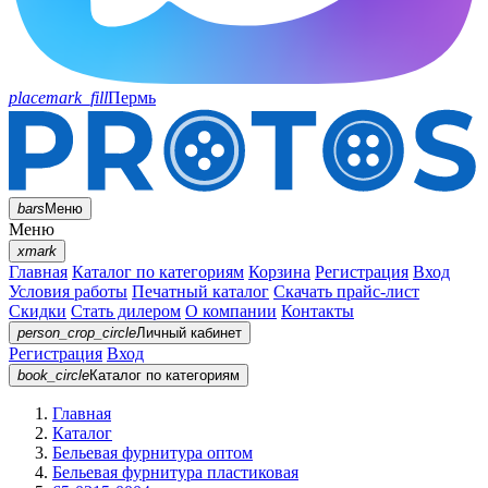
placemark_fill
Пермь
bars
Меню
Меню
xmark
Главная
Каталог по категориям
Корзина
Регистрация
Вход
Условия работы
Печатный каталог
Скачать прайс-лист
Скидки
Стать дилером
О компании
Контакты
person_crop_circle
Личный кабинет
Регистрация
Вход
book_circle
Каталог
по категориям
Главная
Каталог
Бельевая фурнитура оптом
Бельевая фурнитура пластиковая