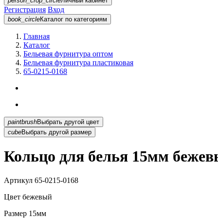
person_crop_circle
Личный кабинет
Регистрация
Вход
book_circle
Каталог
по категориям
Главная
Каталог
Бельевая фурнитура оптом
Бельевая фурнитура пластиковая
65-0215-0168
paintbrush
Выбрать другой цвет
cube
Выбрать другой размер
Кольцо для белья 15мм бежев
Артикул
65-0215-0168
Цвет
бежевый
Размер
15мм