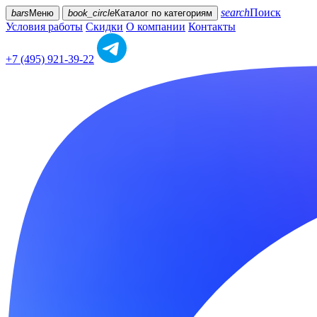
search
Поиск
bars
Меню
book_circle
Каталог
по категориям
Условия работы
Скидки
О компании
Контакты
+7 (495) 921-39-22