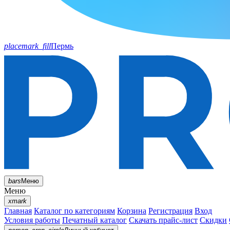
placemark_fill
Пермь
bars
Меню
Меню
xmark
Главная
Каталог по категориям
Корзина
Регистрация
Вход
Условия работы
Печатный каталог
Скачать прайс-лист
Скидки