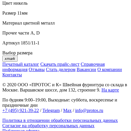
Цвет
никель
Размер
11мм
Материал
цветной металл
Прочее
части А, D
Артикул
1851/11-1
Выбор размера
xmark
Печатный каталог
Скачать прайс-лист
Справочная
информация
Отзывы
Стать дилером
Вакансии
О компании
Контакты
© 2020
ООО «ПРОТОС и К»
Швейная фурнитура со склада в
Москве.
Варшавское шоссе, дом 132, строение 9.
На карте
По будням 9:00–19:00, Выходные: суббота, воскресенье и
праздничные дни
+7 (495) 921-39-22
/
Telegram
/
Max
/
info@protos.ru
Политика в отношении обработки персональных данных
Согласие на обработку персональных данных
Публичная оферта