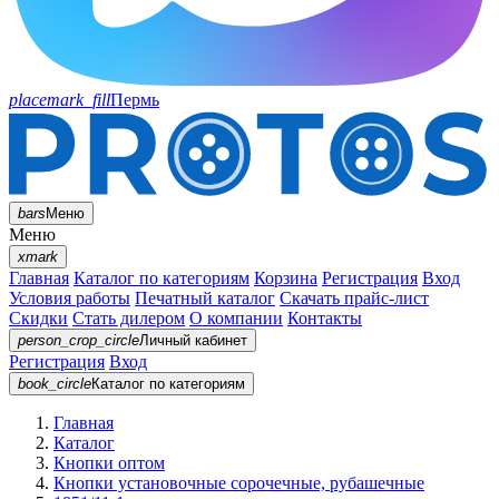
placemark_fill
Пермь
bars
Меню
Меню
xmark
Главная
Каталог по категориям
Корзина
Регистрация
Вход
Условия работы
Печатный каталог
Скачать прайс-лист
Скидки
Стать дилером
О компании
Контакты
person_crop_circle
Личный кабинет
Регистрация
Вход
book_circle
Каталог
по категориям
Главная
Каталог
Кнопки оптом
Кнопки установочные сорочечные, рубашечные