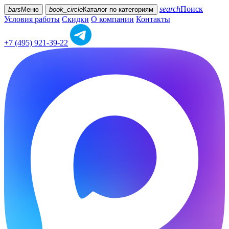
search
Поиск
bars
Меню
book_circle
Каталог
по категориям
Условия работы
Скидки
О компании
Контакты
+7 (495) 921-39-22