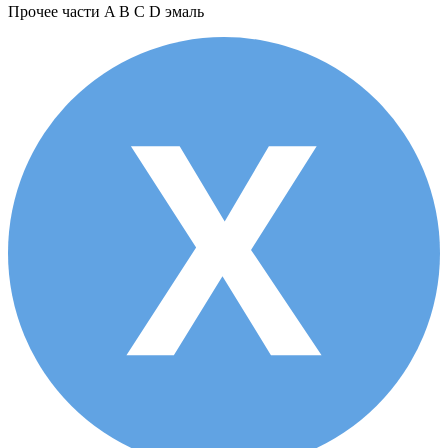
Прочее
части A B C D эмаль