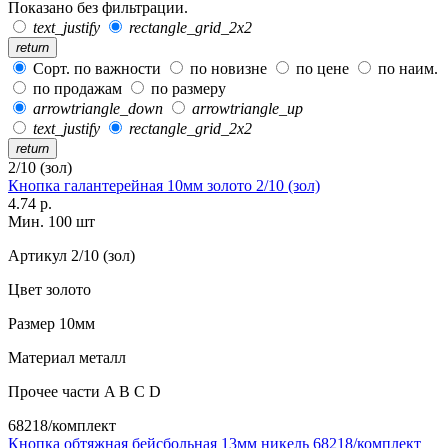
Показано без фильтрации.
text_justify
rectangle_grid_2x2
return
Сорт. по важности
по новизне
по цене
по наим.
по продажам
по размеру
arrowtriangle_down
arrowtriangle_up
text_justify
rectangle_grid_2x2
return
2/10 (зол)
Кнопка галантерейная 10мм золото 2/10 (зол)
4.74 р.
Мин. 100 шт
Артикул
2/10 (зол)
Цвет
золото
Размер
10мм
Материал
металл
Прочее
части A B C D
68218/комплект
Кнопка обтяжная бейсбольная 13мм никель 68218/комплект