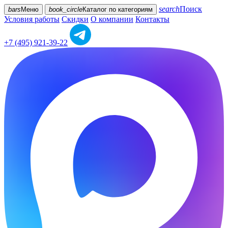
search
Поиск
bars
Меню
book_circle
Каталог
по категориям
Условия работы
Скидки
О компании
Контакты
+7 (495) 921-39-22