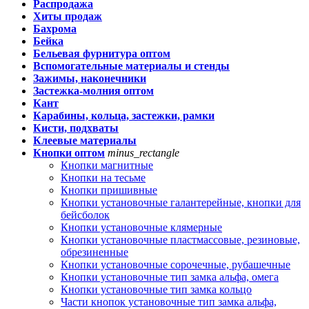
Распродажа
Хиты продаж
Бахрома
Бейка
Бельевая фурнитура оптом
Вспомогательные материалы и стенды
Зажимы, наконечники
Застежка-молния оптом
Кант
Карабины, кольца, застежки, рамки
Кисти, подхваты
Клеевые материалы
Кнопки оптом
minus_rectangle
Кнопки магнитные
Кнопки на тесьме
Кнопки пришивные
Кнопки установочные галантерейные, кнопки для
бейсболок
Кнопки установочные клямерные
Кнопки установочные пластмассовые, резиновые,
обрезиненные
Кнопки установочные сорочечные, рубашечные
Кнопки установочные тип замка альфа, омега
Кнопки установочные тип замка кольцо
Части кнопок установочные тип замка альфа,