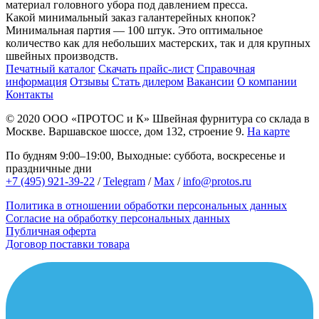
материал головного убора под давлением пресса.
Какой минимальный заказ галантерейных кнопок?
Минимальная партия — 100 штук. Это оптимальное
количество как для небольших мастерских, так и для крупных
швейных производств.
Печатный каталог
Скачать прайс-лист
Справочная
информация
Отзывы
Стать дилером
Вакансии
О компании
Контакты
© 2020
ООО «ПРОТОС и К»
Швейная фурнитура со склада в
Москве.
Варшавское шоссе, дом 132, строение 9.
На карте
По будням 9:00–19:00, Выходные: суббота, воскресенье и
праздничные дни
+7 (495) 921-39-22
/
Telegram
/
Max
/
info@protos.ru
Политика в отношении обработки персональных данных
Согласие на обработку персональных данных
Публичная оферта
Договор поставки товара