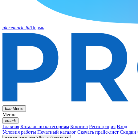
placemark_fill
Пермь
bars
Меню
Меню
xmark
Главная
Каталог по категориям
Корзина
Регистрация
Вход
Условия работы
Печатный каталог
Скачать прайс-лист
Скидки