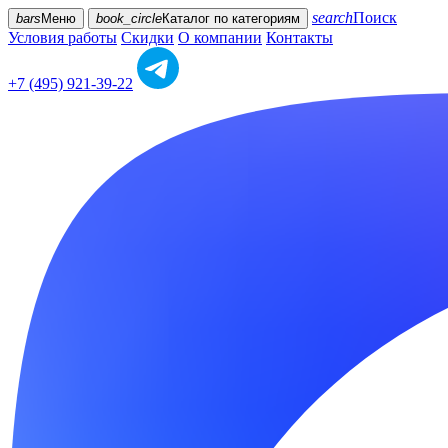
search
Поиск
bars
Меню
book_circle
Каталог
по категориям
Условия работы
Скидки
О компании
Контакты
+7 (495) 921-39-22