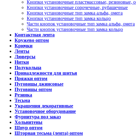
Кнопки установочные пластмассовые, резиновые, 
Кнопки установочные сорочечные, рубашечные
Кнопки установочные тип замка альфа, омега
Кнопки установочные тип замка кольцо
Части кнопок установочные тип замка альфа, омега
Части кнопок установочные тип замка кольцо
Контактная лента
Кружево оптом
Крючки
Ленты
Люверсы
Нитки
Полукольца
Принадлежности для шитья
Пряжки оптом
Пуговицы джинсовые
Пуговицы оптом
Резинка
Тесьма
Украшения декоративные
Установочное оборудование
Фурнитура под заказ
Хольнитены
Шнур оптом
Шторная тесьма (лента) оптом