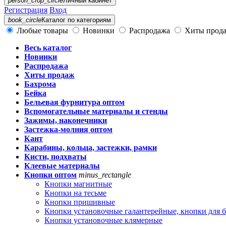
person_crop_circle
Личный кабинет
Регистрация
Вход
book_circle
Каталог
по категориям
Любые товары
Новинки
Распродажа
Хиты прод
Весь каталог
Новинки
Распродажа
Хиты продаж
Бахрома
Бейка
Бельевая фурнитура оптом
Вспомогательные материалы и стенды
Зажимы, наконечники
Застежка-молния оптом
Кант
Карабины, кольца, застежки, рамки
Кисти, подхваты
Клеевые материалы
Кнопки оптом
minus_rectangle
Кнопки магнитные
Кнопки на тесьме
Кнопки пришивные
Кнопки установочные галантерейные, кнопки для 
Кнопки установочные клямерные