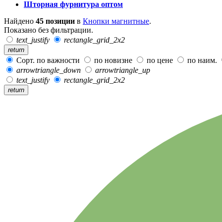
Шторная фурнитура оптом
Найдено
45 позиции
в
Кнопки магнитные
.
Показано без фильтрации.
text_justify
rectangle_grid_2x2
return
Сорт. по важности
по новизне
по цене
по наим.
arrowtriangle_down
arrowtriangle_up
text_justify
rectangle_grid_2x2
return