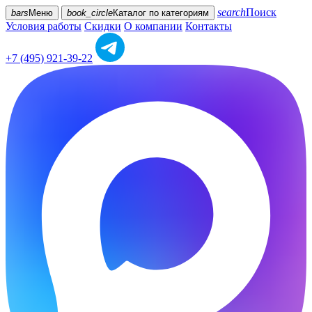
search
Поиск
bars
Меню
book_circle
Каталог
по категориям
Условия работы
Скидки
О компании
Контакты
+7 (495) 921-39-22