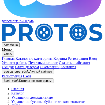
placemark_fill
Пермь
bars
Меню
Меню
xmark
Главная
Каталог по категориям
Корзина
Регистрация
Вход
Условия работы
Печатный каталог
Скачать прайс-лист
Скидки
Стать дилером
О компании
Контакты
person_crop_circle
Личный кабинет
Регистрация
Вход
book_circle
Каталог
по категориям
Главная
Каталог
Украшения декоративные
Украшения-бусины, бубенчики, колокольчики