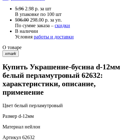
5.96
2.98
р.
за шт
В упаковке по
100 шт
596.00
298.00 р. за уп.
По сумме заказа –
скидки
В наличии
Условия
работы и доставки
О товаре
xmark
Купить Украшение-бусина d-12мм
белый перламутровый 62632:
характеристики, описание,
применение
Цвет
белый перламутровый
Размер
d-12мм
Материал
нейлон
Артикул
62632