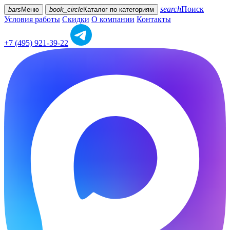
search
Поиск
bars
Меню
book_circle
Каталог
по категориям
Условия работы
Скидки
О компании
Контакты
+7 (495) 921-39-22