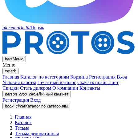
placemark_fill
Пермь
bars
Меню
Меню
xmark
Главная
Каталог по категориям
Корзина
Регистрация
Вход
Условия работы
Печатный каталог
Скачать прайс-лист
Скидки
Стать дилером
О компании
Контакты
person_crop_circle
Личный кабинет
Регистрация
Вход
book_circle
Каталог
по категориям
Главная
Каталог
Тесьма
Тесьма декоративная