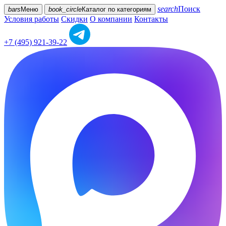
search
Поиск
bars
Меню
book_circle
Каталог
по категориям
Условия работы
Скидки
О компании
Контакты
+7 (495) 921-39-22