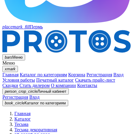
placemark_fill
Пермь
bars
Меню
Меню
xmark
Главная
Каталог по категориям
Корзина
Регистрация
Вход
Условия работы
Печатный каталог
Скачать прайс-лист
Скидки
Стать дилером
О компании
Контакты
person_crop_circle
Личный кабинет
Регистрация
Вход
book_circle
Каталог
по категориям
Главная
Каталог
Тесьма
Тесьма декоративная