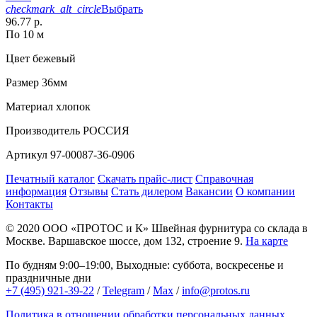
checkmark_alt_circle
Выбрать
96.77 р.
По 10 м
Цвет
бежевый
Размер
36мм
Материал
хлопок
Производитель
РОССИЯ
Артикул
97-00087-36-0906
Печатный каталог
Скачать прайс-лист
Справочная
информация
Отзывы
Стать дилером
Вакансии
О компании
Контакты
© 2020
ООО «ПРОТОС и К»
Швейная фурнитура со склада в
Москве.
Варшавское шоссе, дом 132, строение 9.
На карте
По будням 9:00–19:00, Выходные: суббота, воскресенье и
праздничные дни
+7 (495) 921-39-22
/
Telegram
/
Max
/
info@protos.ru
Политика в отношении обработки персональных данных