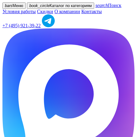
search
Поиск
bars
Меню
book_circle
Каталог
по категориям
Условия работы
Скидки
О компании
Контакты
+7 (495) 921-39-22