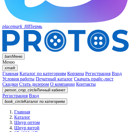
placemark_fill
Пермь
bars
Меню
Меню
xmark
Главная
Каталог по категориям
Корзина
Регистрация
Вход
Условия работы
Печатный каталог
Скачать прайс-лист
Скидки
Стать дилером
О компании
Контакты
person_crop_circle
Личный кабинет
Регистрация
Вход
book_circle
Каталог
по категориям
Главная
Каталог
Шнур оптом
Шнур витой