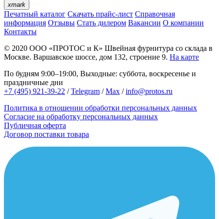
xmark
Печатный каталог
Скачать прайс-лист
Справочная
информация
Отзывы
Стать дилером
Вакансии
О компании
Контакты
© 2020
ООО «ПРОТОС и К»
Швейная фурнитура со склада в
Москве.
Варшавское шоссе, дом 132, строение 9.
На карте
По будням 9:00–19:00, Выходные: суббота, воскресенье и
праздничные дни
+7 (495) 921-39-22
/
Telegram
/
Max
/
info@protos.ru
Политика в отношении обработки персональных данных
Согласие на обработку персональных данных
Публичная оферта
Договор поставки товара