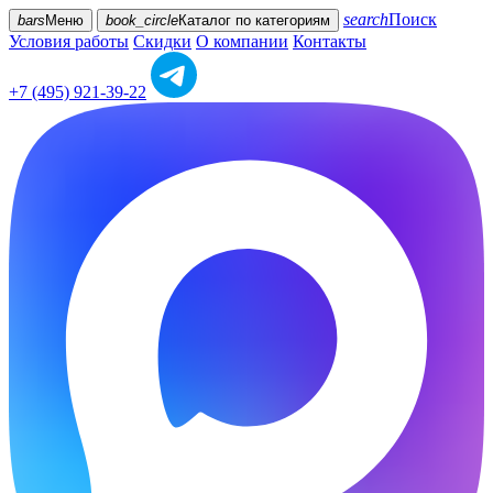
search
Поиск
bars
Меню
book_circle
Каталог
по категориям
Условия работы
Скидки
О компании
Контакты
+7 (495) 921-39-22