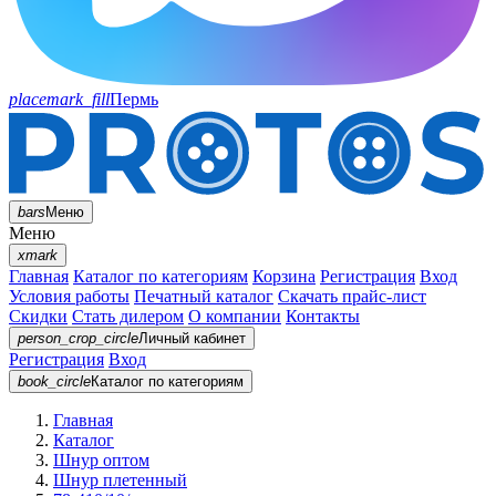
placemark_fill
Пермь
bars
Меню
Меню
xmark
Главная
Каталог по категориям
Корзина
Регистрация
Вход
Условия работы
Печатный каталог
Скачать прайс-лист
Скидки
Стать дилером
О компании
Контакты
person_crop_circle
Личный кабинет
Регистрация
Вход
book_circle
Каталог
по категориям
Главная
Каталог
Шнур оптом
Шнур плетенный