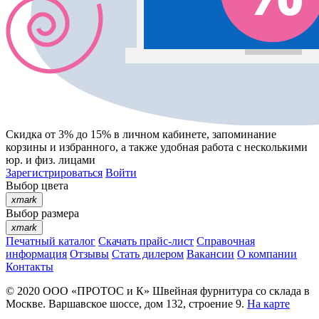
Скидка от 3% до 15%
в личном кабинете, запоминание
корзины
и
избранного
, а также удобная работа с несколькими
юр. и физ. лицами
Зарегистрироваться
Войти
Выбор цвета
xmark
Выбор размера
xmark
Печатный каталог
Скачать прайс-лист
Справочная
информация
Отзывы
Стать дилером
Вакансии
О компании
Контакты
© 2020
ООО «ПРОТОС и К»
Швейная фурнитура со склада в
Москве.
Варшавское шоссе, дом 132, строение 9.
На карте