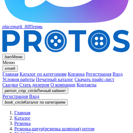
placemark_fill
Пермь
bars
Меню
Меню
xmark
Главная
Каталог по категориям
Корзина
Регистрация
Вход
Условия работы
Печатный каталог
Скачать прайс-лист
Скидки
Стать дилером
О компании
Контакты
person_crop_circle
Личный кабинет
Регистрация
Вход
book_circle
Каталог
по категориям
Главная
Каталог
Резинка
Резинка-шнур(резинка шляпная) оптом