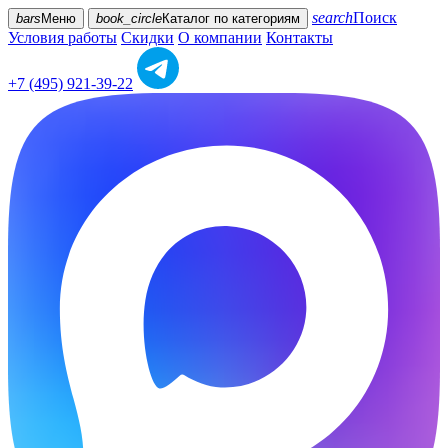
search
Поиск
bars
Меню
book_circle
Каталог
по категориям
Условия работы
Скидки
О компании
Контакты
+7 (495) 921-39-22