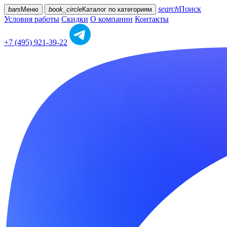
search
Поиск
bars
Меню
book_circle
Каталог
по категориям
Условия работы
Скидки
О компании
Контакты
+7 (495) 921-39-22