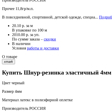
Производитель
РОССИЯ
Прочее
11,8гр/м.п.
В повседневной, спортивной, детской одежде, специа...
Подроб
20.10
р.
за м
В упаковке по
100 м
2010.00 р. за уп.
По сумме заказа –
скидки
В наличии
Условия
работы и доставки
О товаре
xmark
Купить Шнур-резинка эластичный 4мм ч
Цвет
черный
Размер
4мм
Материал
латекс в полиэфирной оплетке
Производитель
РОССИЯ