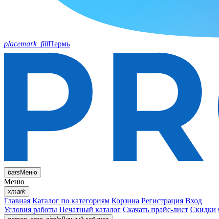
placemark_fill
Пермь
bars
Меню
Меню
xmark
Главная
Каталог по категориям
Корзина
Регистрация
Вход
Условия работы
Печатный каталог
Скачать прайс-лист
Скидки