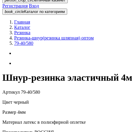
person_crop_circle
Личный кабинет
Регистрация
Вход
book_circle
Каталог
по категориям
Главная
Каталог
Резинка
Резинка-шнур(резинка шляпная) оптом
79-40/580
Шнур-резинка эластичный 4м
Артикул
79-40/580
Цвет
черный
Размер
4мм
Материал
латекс в полиэфирной оплетке