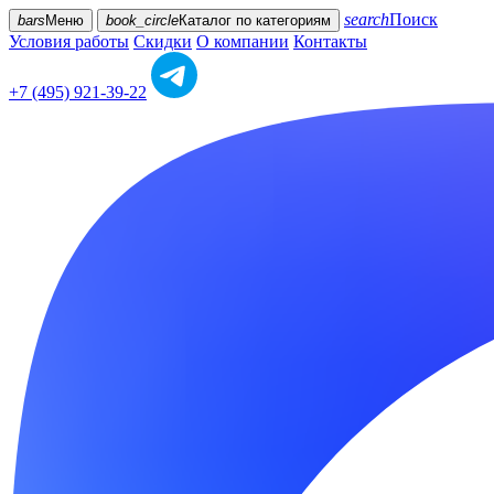
search
Поиск
bars
Меню
book_circle
Каталог
по категориям
Условия работы
Скидки
О компании
Контакты
+7 (495) 921-39-22