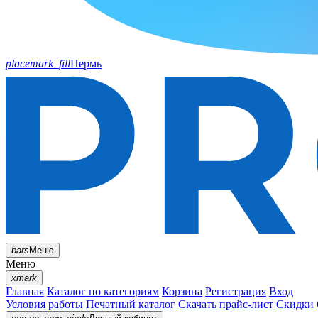
placemark_fill
Пермь
bars
Меню
Меню
xmark
Главная
Каталог по категориям
Корзина
Регистрация
Вход
Условия работы
Печатный каталог
Скачать прайс-лист
Скидки