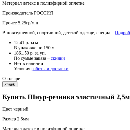
Материал
латекс в полиэфирной оплетке
Производитель
РОССИЯ
Прочее
5,25гр/м.п.
В повседневной, спортивной, детской одежде, специа...
Подроб
12.41
р.
за м
В упаковке по
150 м
1861.50 р. за уп.
По сумме заказа –
скидки
Нет в наличии
Условия
работы и доставки
О товаре
xmark
Купить Шнур-резинка эластичный 2,5мм
Цвет
черный
Размер
2,5мм
Материал
латекс в полиэфирной оплетке