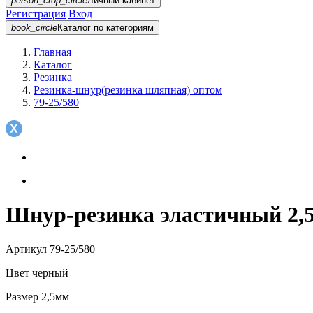
person_crop_circle
Личный кабинет
Регистрация
Вход
book_circle
Каталог
по категориям
Главная
Каталог
Резинка
Резинка-шнур(резинка шляпная) оптом
79-25/580
Шнур-резинка эластичный 2,5
Артикул
79-25/580
Цвет
черный
Размер
2,5мм