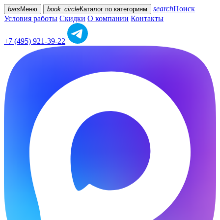
search
Поиск
bars
Меню
book_circle
Каталог
по категориям
Условия работы
Скидки
О компании
Контакты
+7 (495) 921-39-22