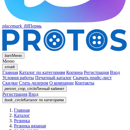
placemark_fill
Пермь
bars
Меню
Меню
xmark
Главная
Каталог по категориям
Корзина
Регистрация
Вход
Условия работы
Печатный каталог
Скачать прайс-лист
Скидки
Стать дилером
О компании
Контакты
person_crop_circle
Личный кабинет
Регистрация
Вход
book_circle
Каталог
по категориям
Главная
Каталог
Резинка
Резинка вязаная