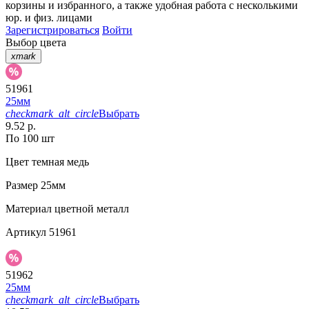
корзины
и
избранного
, а также удобная работа с несколькими
юр. и физ. лицами
Зарегистрироваться
Войти
Выбор цвета
xmark
51961
25мм
checkmark_alt_circle
Выбрать
9.52 р.
По 100 шт
Цвет
темная медь
Размер
25мм
Материал
цветной металл
Артикул
51961
51962
25мм
checkmark_alt_circle
Выбрать