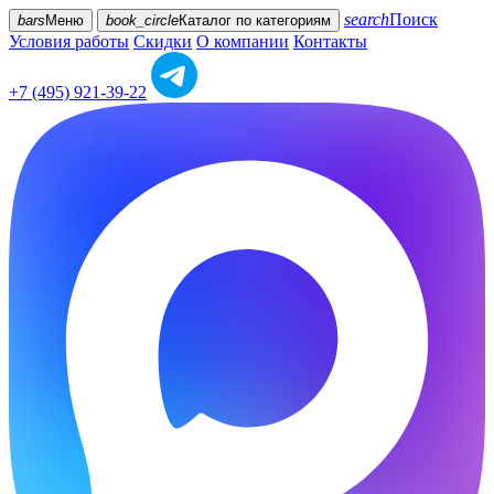
search
Поиск
bars
Меню
book_circle
Каталог
по категориям
Условия работы
Скидки
О компании
Контакты
+7 (495) 921-39-22