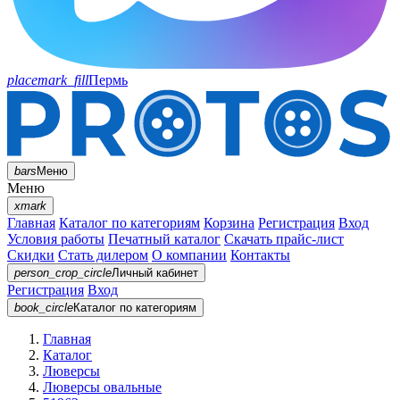
placemark_fill
Пермь
bars
Меню
Меню
xmark
Главная
Каталог по категориям
Корзина
Регистрация
Вход
Условия работы
Печатный каталог
Скачать прайс-лист
Скидки
Стать дилером
О компании
Контакты
person_crop_circle
Личный кабинет
Регистрация
Вход
book_circle
Каталог
по категориям
Главная
Каталог
Люверсы
Люверсы овальные