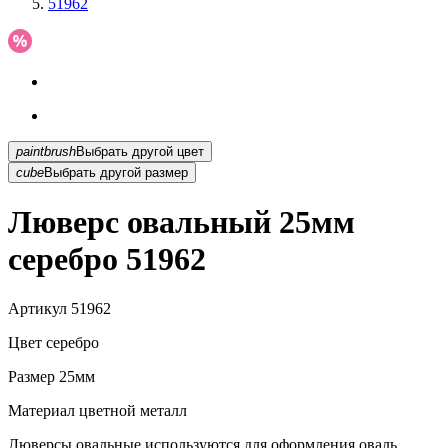
51962
paintbrush
Выбрать другой цвет
cube
Выбрать другой размер
Люверс овальный 25мм
серебро 51962
Артикул
51962
Цвет
серебро
Размер
25мм
Материал
цветной металл
Люверсы овальные используются для оформления оваль...