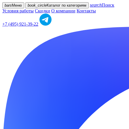
search
Поиск
bars
Меню
book_circle
Каталог
по категориям
Условия работы
Скидки
О компании
Контакты
+7 (495) 921-39-22