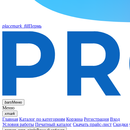
placemark_fill
Пермь
bars
Меню
Меню
xmark
Главная
Каталог по категориям
Корзина
Регистрация
Вход
Условия работы
Печатный каталог
Скачать прайс-лист
Скидки