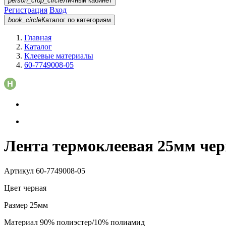
person_crop_circle
Личный кабинет
Регистрация
Вход
book_circle
Каталог
по категориям
Главная
Каталог
Клеевые материалы
60-7749008-05
Лента термоклеевая 25мм чер
Артикул
60-7749008-05
Цвет
черная
Размер
25мм
Материал
90% полиэстер/10% полиамид