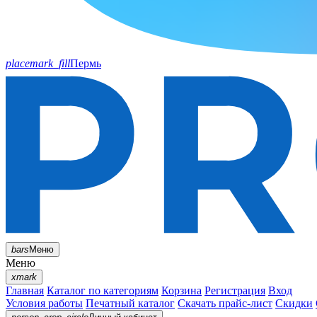
placemark_fill
Пермь
bars
Меню
Меню
xmark
Главная
Каталог по категориям
Корзина
Регистрация
Вход
Условия работы
Печатный каталог
Скачать прайс-лист
Скидки