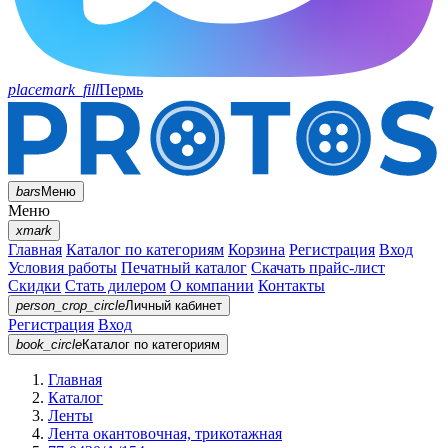
placemark_fill
Пермь
bars
Меню
Меню
xmark
Главная
Каталог по категориям
Корзина
Регистрация
Вход
Условия работы
Печатный каталог
Скачать прайс-лист
Скидки
Стать дилером
О компании
Контакты
person_crop_circle
Личный кабинет
Регистрация
Вход
book_circle
Каталог
по категориям
Главная
Каталог
Ленты
Лента окантовочная, трикотажная