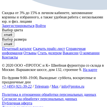
Скидка от 3% до 15%
в личном кабинете, запоминание
корзины
и
избранного
, а также удобная работа с несколькими
юр. и физ. лицами
Зарегистрироваться
Войти
Выбор цвета
xmark
Выбор размера
xmark
Печатный каталог
Скачать прайс-лист
Справочная
информация
Отзывы
Стать дилером
Вакансии
О компании
Контакты
© 2020
ООО «ПРОТОС и К»
Швейная фурнитура со склада в
Москве.
Варшавское шоссе, дом 132, строение 9.
На карте
По будням 9:00–19:00, Выходные: суббота, воскресенье и
праздничные дни
+7 (495) 921-39-22
/
Telegram
/
Max
/
info@protos.ru
Политика в отношении обработки персональных данных
Согласие на обработку персональных данных
Публичная оферта