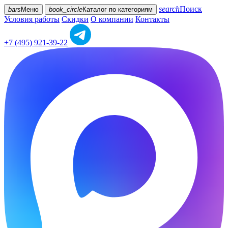
search
Поиск
bars
Меню
book_circle
Каталог
по категориям
Условия работы
Скидки
О компании
Контакты
+7 (495) 921-39-22