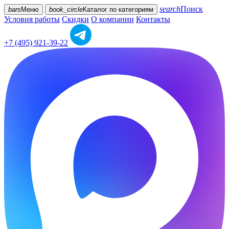
search
Поиск
bars
Меню
book_circle
Каталог
по категориям
Условия работы
Скидки
О компании
Контакты
+7 (495) 921-39-22