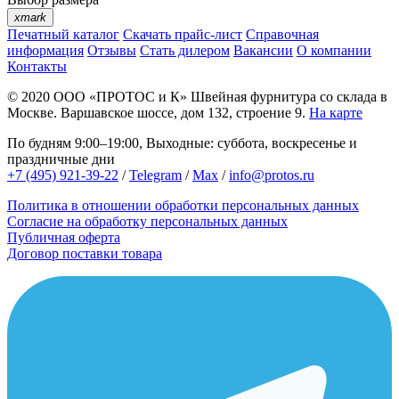
xmark
Печатный каталог
Скачать прайс-лист
Справочная
информация
Отзывы
Стать дилером
Вакансии
О компании
Контакты
© 2020
ООО «ПРОТОС и К»
Швейная фурнитура со склада в
Москве.
Варшавское шоссе, дом 132, строение 9.
На карте
По будням 9:00–19:00, Выходные: суббота, воскресенье и
праздничные дни
+7 (495) 921-39-22
/
Telegram
/
Max
/
info@protos.ru
Политика в отношении обработки персональных данных
Согласие на обработку персональных данных
Публичная оферта
Договор поставки товара