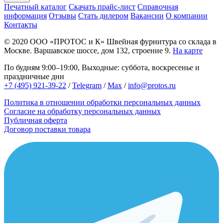
Печатный каталог
Скачать прайс-лист
Справочная
информация
Отзывы
Стать дилером
Вакансии
О компании
Контакты
© 2020
ООО «ПРОТОС и К»
Швейная фурнитура со склада в
Москве.
Варшавское шоссе, дом 132, строение 9.
На карте
По будням 9:00–19:00, Выходные: суббота, воскресенье и
праздничные дни
+7 (495) 921-39-22
/
Telegram
/
Max
/
info@protos.ru
Политика в отношении обработки персональных данных
Согласие на обработку персональных данных
Публичная оферта
Договор поставки товара