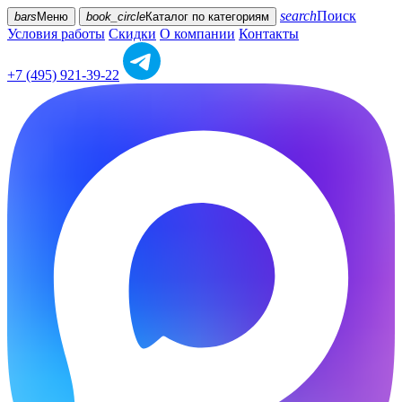
search
Поиск
bars
Меню
book_circle
Каталог
по категориям
Условия работы
Скидки
О компании
Контакты
+7 (495) 921-39-22