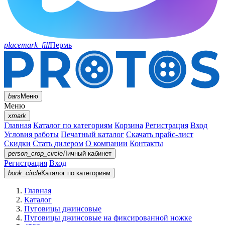
placemark_fill
Пермь
bars
Меню
Меню
xmark
Главная
Каталог по категориям
Корзина
Регистрация
Вход
Условия работы
Печатный каталог
Скачать прайс-лист
Скидки
Стать дилером
О компании
Контакты
person_crop_circle
Личный кабинет
Регистрация
Вход
book_circle
Каталог
по категориям
Главная
Каталог
Пуговицы джинсовые
Пуговицы джинсовые на фиксированной ножке