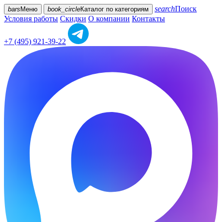
search
Поиск
bars
Меню
book_circle
Каталог
по категориям
Условия работы
Скидки
О компании
Контакты
+7 (495) 921-39-22