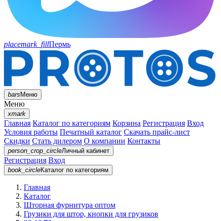
placemark_fill
Пермь
bars
Меню
Меню
xmark
Главная
Каталог по категориям
Корзина
Регистрация
Вход
Условия работы
Печатный каталог
Скачать прайс-лист
Скидки
Стать дилером
О компании
Контакты
person_crop_circle
Личный кабинет
Регистрация
Вход
book_circle
Каталог
по категориям
Главная
Каталог
Шторная фурнитура оптом
Грузики для штор, кнопки для грузиков