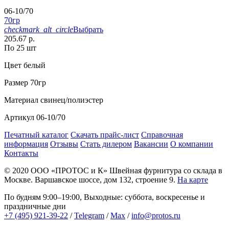
06-10/70
70гр
checkmark_alt_circle
Выбрать
205.67 р.
По 25 шт
Цвет
белый
Размер
70гр
Материал
свинец/полиэстер
Артикул
06-10/70
Печатный каталог
Скачать прайс-лист
Справочная
информация
Отзывы
Стать дилером
Вакансии
О компании
Контакты
© 2020
ООО «ПРОТОС и К»
Швейная фурнитура со склада в
Москве.
Варшавское шоссе, дом 132, строение 9.
На карте
По будням 9:00–19:00, Выходные: суббота, воскресенье и
праздничные дни
+7 (495) 921-39-22
/
Telegram
/
Max
/
info@protos.ru