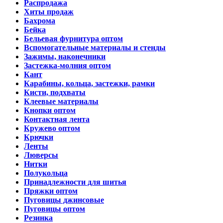
Распродажа
Хиты продаж
Бахрома
Бейка
Бельевая фурнитура оптом
Вспомогательные материалы и стенды
Зажимы, наконечники
Застежка-молния оптом
Кант
Карабины, кольца, застежки, рамки
Кисти, подхваты
Клеевые материалы
Кнопки оптом
Контактная лента
Кружево оптом
Крючки
Ленты
Люверсы
Нитки
Полукольца
Принадлежности для шитья
Пряжки оптом
Пуговицы джинсовые
Пуговицы оптом
Резинка