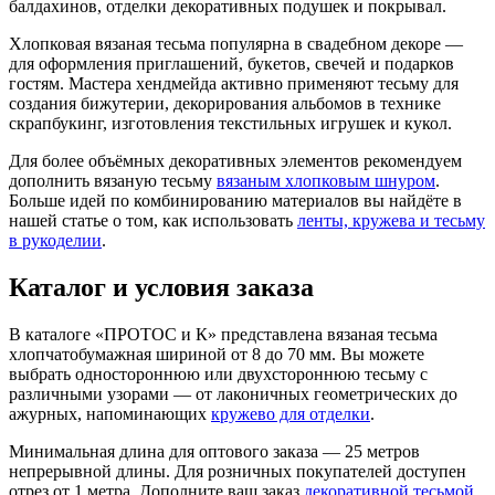
балдахинов, отделки декоративных подушек и покрывал.
Хлопковая вязаная тесьма популярна в свадебном декоре —
для оформления приглашений, букетов, свечей и подарков
гостям. Мастера хендмейда активно применяют тесьму для
создания бижутерии, декорирования альбомов в технике
скрапбукинг, изготовления текстильных игрушек и кукол.
Для более объёмных декоративных элементов рекомендуем
дополнить вязаную тесьму
вязаным хлопковым шнуром
.
Больше идей по комбинированию материалов вы найдёте в
нашей статье о том, как использовать
ленты, кружева и тесьму
в рукоделии
.
Каталог и условия заказа
В каталоге «ПРОТОС и К» представлена вязаная тесьма
хлопчатобумажная шириной от 8 до 70 мм. Вы можете
выбрать одностороннюю или двухстороннюю тесьму с
различными узорами — от лаконичных геометрических до
ажурных, напоминающих
кружево для отделки
.
Минимальная длина для оптового заказа — 25 метров
непрерывной длины. Для розничных покупателей доступен
отрез от 1 метра. Дополните ваш заказ
декоративной тесьмой