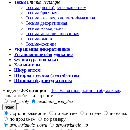
Тесьма
minus_rectangle
Тесьма (лента) репсовая оптом
Тесьма брючная
Тесьма вязаная, хлопчатобумажная
Тесьма декоративная
Тесьма жаккардовая
Тесьма металлизированная
Тесьма-вьюнок
Тесьма-косичка
Украшения декоративные
Установочное оборудование
Фурнитура под заказ
Хольнитены
Шнур оптом
Шторная тесьма (лента) оптом
Шторная фурнитура оптом
Найдено
203 позиции
в
Тесьма вязаная, хлопчатобумажная
.
Показано без фильтрации.
text_justify
rectangle_grid_2x2
return
Сорт. по важности
по новизне
по цене
по наим.
по продажам
по размеру
arrowtriangle_down
arrowtriangle_up