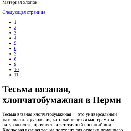
Материал
хлопок
Следующая страница
1
2
3
4
5
6
7
8
9
10
11
Тесьма вязаная,
хлопчатобумажная в Перми
Тесьма вязаная хлопчатобумажная — это универсальный
материал для рукоделия, который ценится мастерами за
натуральность, прочность и эстетичный внешний вид.
Хлопковая вязаная тесьма подходит для отделки домашнего