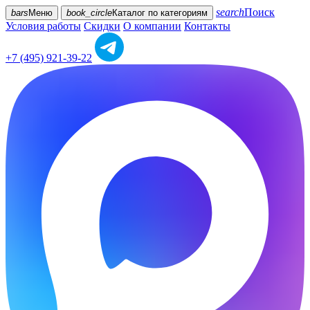
search
Поиск
bars
Меню
book_circle
Каталог
по категориям
Условия работы
Скидки
О компании
Контакты
+7 (495) 921-39-22