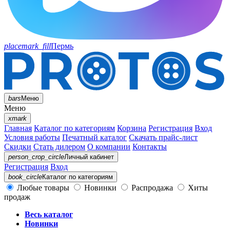
placemark_fill
Пермь
bars
Меню
Меню
xmark
Главная
Каталог по категориям
Корзина
Регистрация
Вход
Условия работы
Печатный каталог
Скачать прайс-лист
Скидки
Стать дилером
О компании
Контакты
person_crop_circle
Личный кабинет
Регистрация
Вход
book_circle
Каталог
по категориям
Любые товары
Новинки
Распродажа
Хиты
продаж
Весь каталог
Новинки