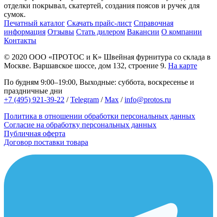
отделки покрывал, скатертей, создания поясов и ручек для
сумок.
Печатный каталог
Скачать прайс-лист
Справочная
информация
Отзывы
Стать дилером
Вакансии
О компании
Контакты
© 2020
ООО «ПРОТОС и К»
Швейная фурнитура со склада в
Москве.
Варшавское шоссе, дом 132, строение 9.
На карте
По будням 9:00–19:00, Выходные: суббота, воскресенье и
праздничные дни
+7 (495) 921-39-22
/
Telegram
/
Max
/
info@protos.ru
Политика в отношении обработки персональных данных
Согласие на обработку персональных данных
Публичная оферта
Договор поставки товара