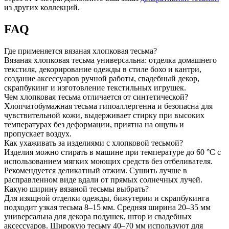
из других коллекций.
FAQ
Где применяется вязаная хлопковая тесьма?
Вязаная хлопковая тесьма универсальна: отделка домашнего
текстиля, декорирование одежды в стиле бохо и кантри,
создание аксессуаров ручной работы, свадебный декор,
скрапбукинг и изготовление текстильных игрушек.
Чем хлопковая тесьма отличается от синтетической?
Хлопчатобумажная тесьма гипоаллергенна и безопасна для
чувствительной кожи, выдерживает стирку при высоких
температурах без деформации, приятна на ощупь и
пропускает воздух.
Как ухаживать за изделиями с хлопковой тесьмой?
Изделия можно стирать в машине при температуре до 60 °C с
использованием мягких моющих средств без отбеливателя.
Рекомендуется деликатный отжим. Сушить лучше в
расправленном виде вдали от прямых солнечных лучей.
Какую ширину вязаной тесьмы выбрать?
Для изящной отделки одежды, бижутерии и скрапбукинга
подходит узкая тесьма 8–15 мм. Средняя ширина 20–35 мм
универсальна для декора подушек, штор и свадебных
аксессуаров. Широкую тесьму 40–70 мм используют для