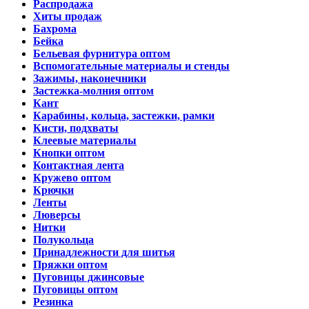
Распродажа
Хиты продаж
Бахрома
Бейка
Бельевая фурнитура оптом
Вспомогательные материалы и стенды
Зажимы, наконечники
Застежка-молния оптом
Кант
Карабины, кольца, застежки, рамки
Кисти, подхваты
Клеевые материалы
Кнопки оптом
Контактная лента
Кружево оптом
Крючки
Ленты
Люверсы
Нитки
Полукольца
Принадлежности для шитья
Пряжки оптом
Пуговицы джинсовые
Пуговицы оптом
Резинка