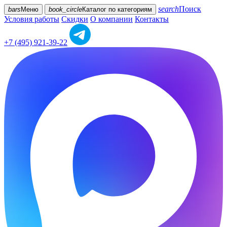
search
Поиск
bars
Меню
book_circle
Каталог
по категориям
Условия работы
Скидки
О компании
Контакты
+7 (495) 921-39-22