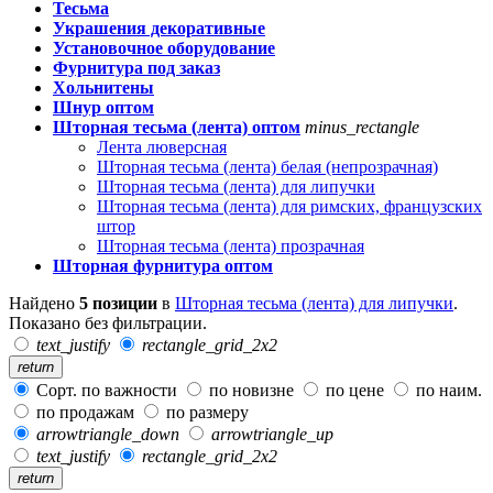
Тесьма
Украшения декоративные
Установочное оборудование
Фурнитура под заказ
Хольнитены
Шнур оптом
Шторная тесьма (лента) оптом
minus_rectangle
Лента люверсная
Шторная тесьма (лента) белая (непрозрачная)
Шторная тесьма (лента) для липучки
Шторная тесьма (лента) для римских, французских
штор
Шторная тесьма (лента) прозрачная
Шторная фурнитура оптом
Найдено
5 позиции
в
Шторная тесьма (лента) для липучки
.
Показано без фильтрации.
text_justify
rectangle_grid_2x2
return
Сорт. по важности
по новизне
по цене
по наим.
по продажам
по размеру
arrowtriangle_down
arrowtriangle_up
text_justify
rectangle_grid_2x2
return