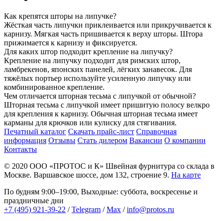
Как крепятся шторы на липучке?
Жёсткая часть липучки приклеивается или прикручивается к
карнизу. Мягкая часть пришивается к верху шторы. Штора
прижимается к карнизу и фиксируется.
Для каких штор подходит крепление на липучку?
Крепление на липучку подходит для римских штор,
ламбрекенов, японских панелей, лёгких занавесок. Для
тяжёлых портьер используйте усиленную липучку или
комбинированное крепление.
Чем отличается шторная тесьма с липучкой от обычной?
Шторная тесьма с липучкой имеет пришитую полосу велкро
для крепления к карнизу. Обычная шторная тесьма имеет
карманы для крючков или кулиску для стягивания.
Печатный каталог
Скачать прайс-лист
Справочная
информация
Отзывы
Стать дилером
Вакансии
О компании
Контакты
© 2020
ООО «ПРОТОС и К»
Швейная фурнитура со склада в
Москве.
Варшавское шоссе, дом 132, строение 9.
На карте
По будням 9:00–19:00, Выходные: суббота, воскресенье и
праздничные дни
+7 (495) 921-39-22
/
Telegram
/
Max
/
info@protos.ru