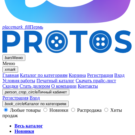
placemark_fill
Пермь
bars
Меню
Меню
xmark
Главная
Каталог по категориям
Корзина
Регистрация
Вход
Условия работы
Печатный каталог
Скачать прайс-лист
Скидки
Стать дилером
О компании
Контакты
person_crop_circle
Личный кабинет
Регистрация
Вход
book_circle
Каталог
по категориям
Любые товары
Новинки
Распродажа
Хиты
продаж
Весь каталог
Новинки