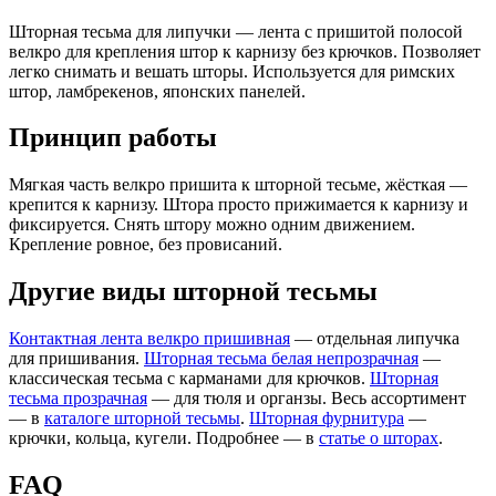
Шторная тесьма для липучки — лента с пришитой полосой
велкро для крепления штор к карнизу без крючков. Позволяет
легко снимать и вешать шторы. Используется для римских
штор, ламбрекенов, японских панелей.
Принцип работы
Мягкая часть велкро пришита к шторной тесьме, жёсткая —
крепится к карнизу. Штора просто прижимается к карнизу и
фиксируется. Снять штору можно одним движением.
Крепление ровное, без провисаний.
Другие виды шторной тесьмы
Контактная лента велкро пришивная
— отдельная липучка
для пришивания.
Шторная тесьма белая непрозрачная
—
классическая тесьма с карманами для крючков.
Шторная
тесьма прозрачная
— для тюля и органзы. Весь ассортимент
— в
каталоге шторной тесьмы
.
Шторная фурнитура
—
крючки, кольца, кугели. Подробнее — в
статье о шторах
.
FAQ