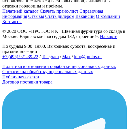
использование: латекс для силовых швов, силикон для
отделки горловины и проймы.
Печатный каталог
Скачать прайс-лист
Справочная
информация
Отзывы
Стать дилером
Вакансии
О компании
Контакты
© 2020
ООО «ПРОТОС и К»
Швейная фурнитура со склада в
Москве.
Варшавское шоссе, дом 132, строение 9.
На карте
По будням 9:00–19:00, Выходные: суббота, воскресенье и
праздничные дни
+7 (495) 921-39-22
/
Telegram
/
Max
/
info@protos.ru
Политика в отношении обработки персональных данных
Согласие на обработку персональных данных
Публичная оферта
Договор поставки товара