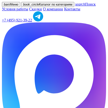
search
Поиск
bars
Меню
book_circle
Каталог
по категориям
Условия работы
Скидки
О компании
Контакты
+7 (495) 921-39-22