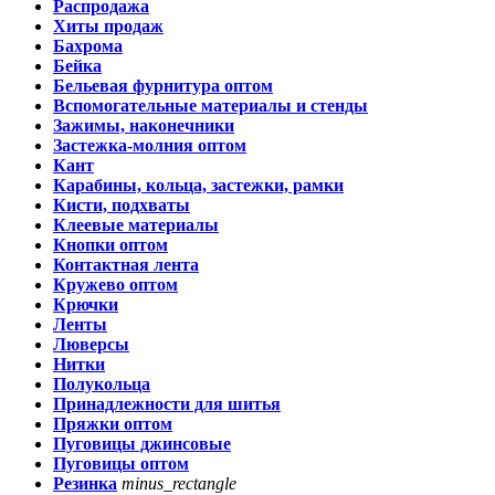
Распродажа
Хиты продаж
Бахрома
Бейка
Бельевая фурнитура оптом
Вспомогательные материалы и стенды
Зажимы, наконечники
Застежка-молния оптом
Кант
Карабины, кольца, застежки, рамки
Кисти, подхваты
Клеевые материалы
Кнопки оптом
Контактная лента
Кружево оптом
Крючки
Ленты
Люверсы
Нитки
Полукольца
Принадлежности для шитья
Пряжки оптом
Пуговицы джинсовые
Пуговицы оптом
Резинка
minus_rectangle