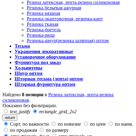
Резина латексная, лента-резина силиконовая
Резинка бельевая ажурная
Резинка вязаная
Резинка окантовочная, резинка-кант
Резинка тканая
Резинка-бретель
Резинка-рюш
Резинка-шнур(резинка шляпная) оптом
Тесьма
Украшения декоративные
Установочное оборудование
Фурнитура под заказ
Хольнитены
Шнур оптом
Шторная тесьма (лента) оптом
Шторная фурнитура оптом
Найдено
8 позиции
в
Резина латексная, лента-резина
силиконовая
.
Показано без фильтрации.
text_justify
rectangle_grid_2x2
return
Сорт. по важности
по новизне
по цене
по наим.
по продажам
по размеру