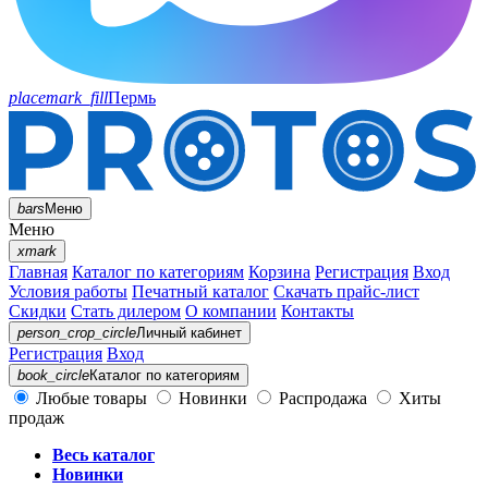
placemark_fill
Пермь
bars
Меню
Меню
xmark
Главная
Каталог по категориям
Корзина
Регистрация
Вход
Условия работы
Печатный каталог
Скачать прайс-лист
Скидки
Стать дилером
О компании
Контакты
person_crop_circle
Личный кабинет
Регистрация
Вход
book_circle
Каталог
по категориям
Любые товары
Новинки
Распродажа
Хиты
продаж
Весь каталог
Новинки