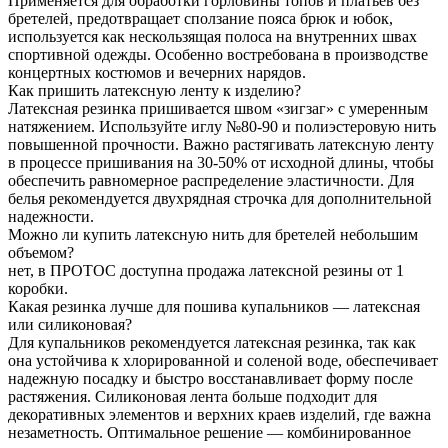
Применяется для обработки горловины топов и платьев без
бретелей, предотвращает сползание пояса брюк и юбок,
используется как нескользящая полоса на внутренних швах
спортивной одежды. Особенно востребована в производстве
концертных костюмов и вечерних нарядов.
Как пришить латексную ленту к изделию?
Латексная резинка пришивается швом «зигзаг» с умеренным
натяжением. Используйте иглу №80-90 и полиэстеровую нить
повышенной прочности. Важно растягивать латексную ленту
в процессе пришивания на 30-50% от исходной длины, чтобы
обеспечить равномерное распределение эластичности. Для
белья рекомендуется двухрядная строчка для дополнительной
надежности.
Можно ли купить латексную нить для бретелей небольшим
объемом?
нет, в ПРОТОС доступна продажа латексной резины от 1
коробки.
Какая резинка лучше для пошива купальников — латексная
или силиконовая?
Для купальников рекомендуется латексная резинка, так как
она устойчива к хлорированной и соленой воде, обеспечивает
надежную посадку и быстро восстанавливает форму после
растяжения. Силиконовая лента больше подходит для
декоративных элементов и верхних краев изделий, где важна
незаметность. Оптимальное решение — комбинированное